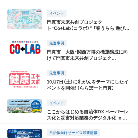
イベント
門真市未来共創プロジェク
ト“Co+Lab（コラボ）” 「春うらら 遊びと
学びと ららぽーと」を開催！
先進事例
門真市 大阪・関西万博の機運醸成に向
けて門真市未来共創プロジェク
ト“Co+Lab（コラボ）”を開始
先進事例
10月7日（土）に乳がんをテーマにしたイ
ベントを開催！（ららぽーと門真）
イベント
ここからはじめる自治体DX ペーパーレ
ス化と災害対応業務のデジタル化 in 福
岡 5月23日(火)ハイブリッド開催！リア
ル会場参加がおすすめ！
自治体向けサービス最新情報