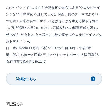
このイベントでは、文化と先進技術の融合による“ウェルビーイ
ングな非日常体験”を通じて、大阪・関西万博のテーマである「い
のち輝く未来社会のデザイン」とはなにかを考える機会を創出
し、万博開幕500日前に向けて、万博参加への機運醸成を図る。
■「おそと そらおと ららぽーと –秋の夜長にウェルビーイングな
カドマナイト –」
日 時：2023年11月2日（木）・3日（金）午前10時～午後9時
場 所：ららぽーと門真・三井アウトレットパーク 大阪門真（大
阪府門真市松生町1番11号)
詳細はこちら
関連記事