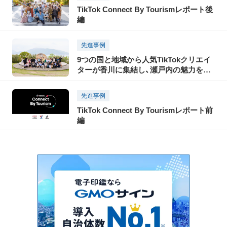
TikTok Connect By Tourismレポート後
編
先進事例
9つの国と地域から人気TikTokクリエイ
ターが香川に集結し、瀬戸内の魅力を
TikTokで世界に発信！「瀬戸内国際芸術祭
2025」に合わせて開催された「TikTok
先進事例
Connect By Tourism 〜瀬戸内の魅力発
TikTok Connect By Tourismレポート前
信・裏瀬戸芸プロジェクト〜」開催レポー
編
ト（後編）