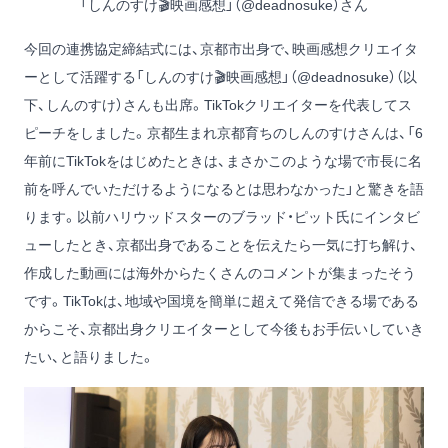
「しんのすけ🎬映画感想」（@deadnosuke）さん
今回の連携協定締結式には、京都市出身で、映画感想クリエイタ
ーとして活躍する「しんのすけ🎬映画感想」（
@deadnosuke
）（以
下、しんのすけ）さんも出席。TikTokクリエイターを代表してス
ピーチをしました。京都生まれ京都育ちのしんのすけさんは、「6
年前にTikTokをはじめたときは、まさかこのような場で市長に名
前を呼んでいただけるようになるとは思わなかった」と驚きを語
ります。以前ハリウッドスターのブラッド・ピット氏にインタビ
ューしたとき、京都出身であることを伝えたら一気に打ち解け、
作成した動画には海外からたくさんのコメントが集まったそう
です。TikTokは、地域や国境を簡単に超えて発信できる場である
からこそ、京都出身クリエイターとして今後もお手伝いしていき
たい、と語りました。