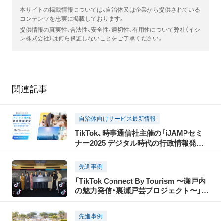
本サイトの掲載情報については、自治体又は企業から提供されている
コンテンツを忠実に掲載しております。
提供情報の真実性、合法性、安全性、適切性、有用性について弊社（イシ
ン株式会社）は何ら保証しないことをご了承ください。
関連記事
自治体向けサービス最新情報
TikTok、時事通信社主催の「iJAMPセミ
ナー2025 デジタル時代の行政情報発信」
に協賛。パブリックセクターをはじめ、
ショート動画クリエイターや、偽・誤情報
先進事例
に関する有識者の出演も決定
「TikTok Connect By Tourism 〜瀬戸内
の魅力発信・裏瀬戸芸プロジェクト〜」開
催レポート
先進事例