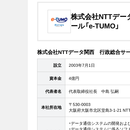
株式会社NTTデ
ール「e-TUMO」
株式会社NTTデータ関西 行政総合サービ
設立
2003年7月1日
資本金
4億円
代表者名
代表取締役社長 中島 弘嗣
〒530-0003
本社所在地
大阪府大阪市北区堂島3-1-21 NT
・データ通信システムの開発およ
・データ通信システムに係るソフ