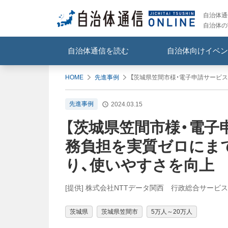
自治体通信
自治体の
自治体通信を読む
自治体向けイベン
HOME
先進事例
【茨城県笠間市様・電子申請サービ
先進事例
2024.03.15
【茨城県笠間市様・電子
務負担を実質ゼロにま
り、使いやすさを向上
[提供] 株式会社NTTデータ関西 行政総合サービスモ
茨城県
茨城県笠間市
5万人～20万人