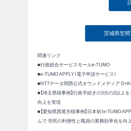
茨城県笠間
関連リンク
■
行政総合サービスモールe-TUMO
■
e-TUMO APPLY（電子申請サービス）
■
NTTデータ関西公式オウンドメディア D×KN
■
【埼玉県様事例】行政手続きの3分の2以上
向上を実現
■
【愛知県西尾市様事例】日本初！e-TUMO A
ムで 市民の利便性と職員の業務効率化を向