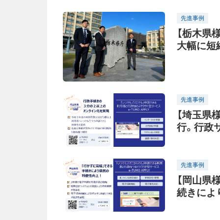
イナンバ
先進事例
【栃木県
大幅に短
率化と住
先進事例
【埼玉県
行。行政
先進事例
【岡山県
続きによ
軽減で業