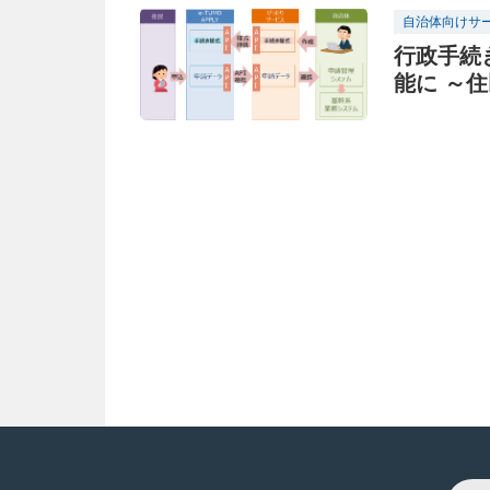
自治体向けサ
行政手続
能に ～