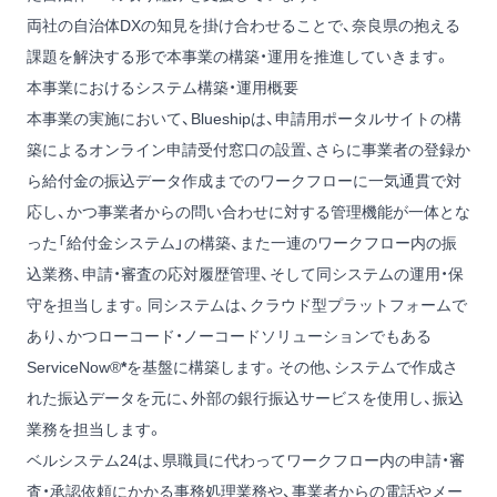
両社の自治体DXの知見を掛け合わせることで、奈良県の抱える
課題を解決する形で本事業の構築・運用を推進していきます。
本事業におけるシステム構築・運用概要
本事業の実施において、Blueshipは、申請用ポータルサイトの構
築によるオンライン申請受付窓口の設置、さらに事業者の登録か
ら給付金の振込データ作成までのワークフローに一気通貫で対
応し、かつ事業者からの問い合わせに対する管理機能が一体とな
った「給付金システム」の構築、また一連のワークフロー内の振
込業務、申請・審査の応対履歴管理、そして同システムの運用・保
守を担当します。同システムは、クラウド型プラットフォームで
あり、かつローコード・ノーコードソリューションでもある
ServiceNow®
*
を基盤に構築します。その他、システムで作成さ
れた振込データを元に、外部の銀行振込サービスを使用し、振込
業務を担当します。
ベルシステム24は、県職員に代わってワークフロー内の申請・審
査・承認依頼にかかる事務処理業務や、事業者からの電話やメー