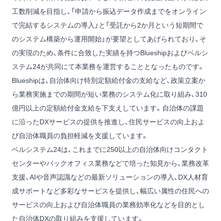
工数削減を目指し、「申請から振込データ作成までをオンライン
で完結するシステムの導入」と「受託から2か月という短期間で
のシステム構築から運用開始」が要望としてあげられており、そ
の実現のため、条件に合致した実績を持つBlueshipおよびベルシ
ステム24が共同にて本業務を運営することとなったものです。
Blueshipは、自治体向け特別定額給付金の支給など、政策立案か
ら業務実施までの期間が短い業務のシステム化に取り組み、310
億円以上の定額給付金支給を下支えしています。自治体の課題
に沿ったDXサービスの提供を推進し、住民サービスの向上およ
び自治体職員の負担軽減を支援しています。
ベルシステム24は、これまでに250以上の自治体向けコンタクト
センターやバックオフィス業務などで培った知見から、業務改革
支援、AIや音声認識などの最新ソリューションの導入、DX人材育
成サポートなど多彩なサービスを提供し、幅広い属性の住民への
サービスの向上および自治体職員の業務効率化などを目的とし
た自治体DXの取り組みを支援しています。