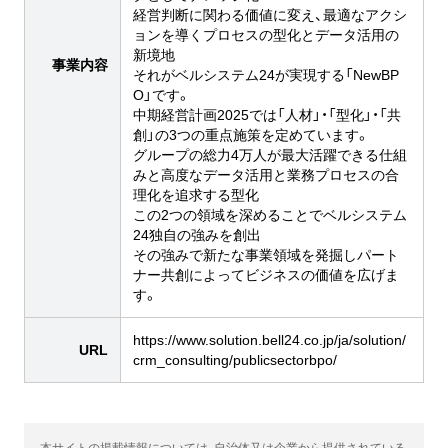
経営判断に関わる価値に変え、最適なアクシ
ョンを導くプロセスの型化とデータ活用の
新境地
事業内容
それがベルシステム24が実現する「NewBP
O」です。
中期経営計画2025では「人材」・「型化」・「共
創」の3つの重点施策を定めています。
グループの総力4万人が最大活躍できる仕組
みと高度なデータ活用と業務プロセスの合
理化を追求する型化
この2つの領域を深めることでベルシステム
24独自の強みを創出
その強みで新たな事業領域を発掘しパート
ナー共創によってビジネスの価値を広げま
す。
https://www.solution.bell24.co.jp/ja/solution/
URL
crm_consulting/publicsectorbpo/