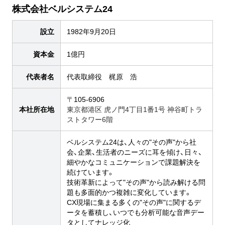
株式会社ベルシステム24
設立
1982年9月20日
資本金
1億円
代表者名
代表取締役 梶原 浩
〒
105-6906
本社所在地
東京都港区 虎ノ門4丁目1番1号 神谷町トラ
ストタワー6階
ベルシステム24は、人々の"その声"から社
会、企業、生活者のニーズに耳を傾け、日々、
細やかなコミュニケーションで課題解決を
続けています。
技術革新によって"その声"から読み解ける問
題も多面的かつ複雑に変化しています。
CX現場に集まる多くの"その声"に関するデ
ータを蓄積し、いつでも分析可能な音声デー
タとしてナレッジ化