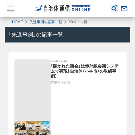
HOME
先進事例の記事一覧
68ページ目
「
先進事例
」の記事一覧
2018.01.22
「開かれた議会」は赤外線会議システ
ムで実現【自治体（小林市）の取組事
例】
宮崎県小林市