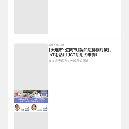
2017.03.30
【天理市・笠間市】認知症徘徊対策に
IoTを活用（ICT活用の事例）
奈良県天理市
/
茨城県笠間市