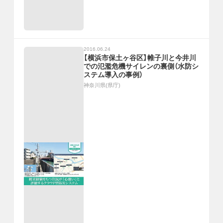
2016.06.24
【横浜市保土ヶ谷区】帷子川と今井川
での氾濫危機サイレンの裏側（水防シ
ステム導入の事例）
神奈川県(県庁)