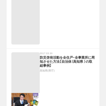
2017.03.30
防災啓発活動を全住戸・全事業所に周
知させた方法【自治体（高知県 ）の取
組事例】
高知県(県庁)