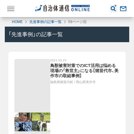
HOME
先進事例の記事一覧
59ページ目
「
先進事例
」の記事一覧
2021.03.23
鳥獣被害対策でのICT活用は悩める
現場の「救世主」になる【猪苗代市、美
作市の取組事例】
福島県猪苗代町
/
岡山県美作市