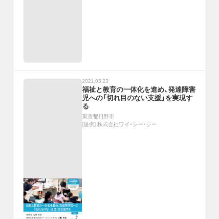
2021.03.23
福祉と教育の一体化を進め、発達障害
児への「切れ目のない支援」を実現す
る
東京都日野市
[提供]
株式会社ワイ・シー・シー