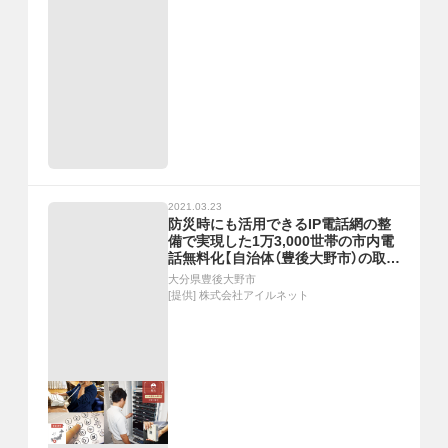
2021.03.23
防災時にも活用できるIP電話網の整
備で実現した1万3,000世帯の市内電
話無料化【自治体（豊後大野市）の取組
事例】
大分県豊後大野市
[提供]
株式会社アイルネット