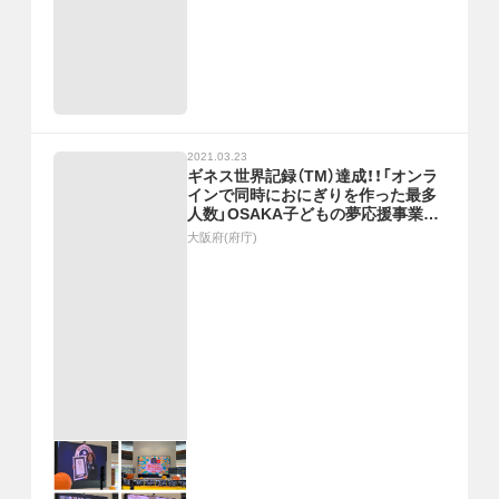
2021.03.23
ギネス世界記録（TM）達成！！「オンラ
インで同時におにぎりを作った最多
人数」OSAKA子どもの夢応援事業〜
第１回RICE FESTIVAL〜
大阪府(府庁)