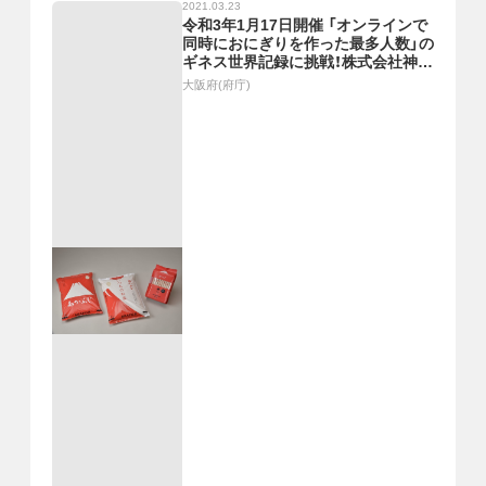
2021.03.23
令和3年1月17日開催 「オンラインで
同時におにぎりを作った最多人数」の
ギネス世界記録に挑戦！株式会社神明
ホールディングス「子どもたちにお米
大阪府(府庁)
の大切さを伝えるきっかけに」