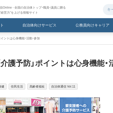
Online - 全国の自治体トップ・職員・議員に贈る
“経営力”を上げる情報サイト
ト
自治体向けサービス
公務員向けキャリア
イントは心身機能・活動・参加
介護予防」ポイントは心身機能・
保健
住民生活
高齢者福祉
自治体通信 Vol.11