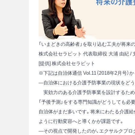
「いまどきの高齢者」を取り込む工夫が将来
株式会社セラピット 代表取締役 大浦 由紀 /
[提供] 株式会社セラピット
※下記は自治体通信 Vol.11（2018年2月
―自治体における介護予防事業の現状をどう
実効力のある介護予防事業を設計するためには
「予後予測」をする専門知識がどうしても必
自治体がまだ多いです。将来にわたる介護給
ように行動変容へと導くかが課題です。
―その視点で開発したのが、エクサルクプロ