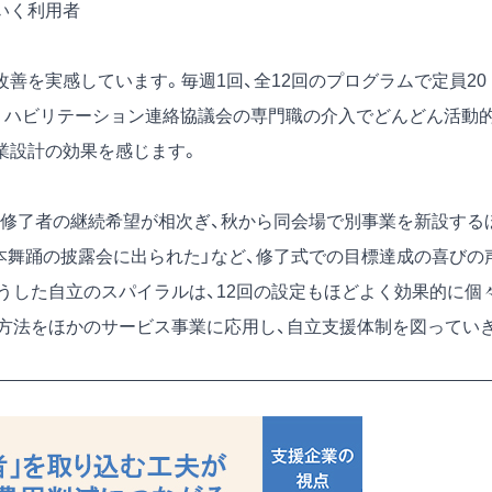
いく利用者
改善を実感しています。毎週1回、全12回のプログラムで定員20
リハビリテーション連絡協議会の専門職の介入でどんどん活動
業設計の効果を感じます。
や修了者の継続希望が相次ぎ、秋から同会場で別事業を新設する
本舞踊の披露会に出られた」など、修了式での目標達成の喜びの
うした自立のスパイラルは、12回の設定もほどよく効果的に個
方法をほかのサービス事業に応用し、自立支援体制を図ってい