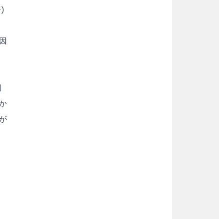
)
因
団
か
が