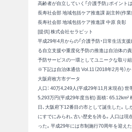
高齢者が自立していく「介護予防」ポイントは
長寿社会部 地域包括ケア推進課 副主幹(作業療
長寿社会部 地域包括ケア推進課 中原 良彰
[提供] 株式会社セラピット
平成29年4月からの「介護予防・日常生活支
る自立支援や重度化予防の推進は自治体の責
予防サービスの一環としてユニークな取り組
※下記は自治体通信 Vol.11（2018年2月
大阪府枚方市データ
人口： 40万4,249人(平成29年11月末現在)
世帯
5,293万円(平成29年度当初)
面積： 65.12km²
日、大阪府下12番目の市として誕生した。し
にすでにみられ、古い歴史を誇る。人口は現在
った。平成29年には市制施行70周年を迎えた