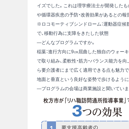
イズでした。これは理学療法士が開発したもの
や循環器疾患の予防・改善効果があるとの報
※ロコモーティブシンドローム：運動器症候
で、移動行為に支障をきたした状態
―どんなプログラムですか。
稲葉：進行方向に9㎝屈曲した独自のウォーキ
で取り組み、柔軟性・筋力・バランス能力を
ら要介護者にまで広く適用できる点も魅力で
地面と垂直という良好な姿勢で歩けるように
―プログラムの会場は商業施設と聞いていま