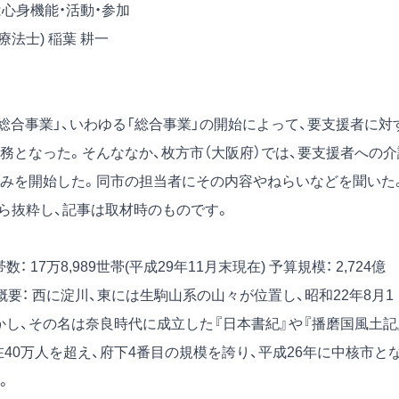
心身機能・活動・参加
法士) 稲葉 耕一
援総合事業」、いわゆる「総合事業」の開始によって、要支援者に対
務となった。そんななか、枚方市（大阪府）では、要支援者への介
みを開始した。同市の担当者にその内容やねらいなどを聞いた
号）から抜粋し、記事は取材時のものです。
数： 17万8,989世帯(平成29年11月末現在)
予算規模： 2,724億
概要： 西に淀川、東には生駒山系の山々が位置し、昭和22年8月1
かし、その名は奈良時代に成立した『日本書紀』や『播磨国風土記
40万人を超え、府下4番目の規模を誇り、平成26年に中核市と
。