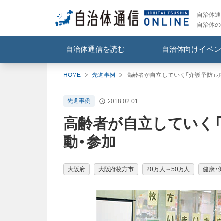
自治体通信
自治体の
自治体通信を読む
自治体向けイベン
HOME
先進事例
高齢者が自立していく「介護予防」ポ
先進事例
2018.02.01
高齢者が自立していく「
動・参加
大阪府
大阪府枚方市
20万人～50万人
健康・