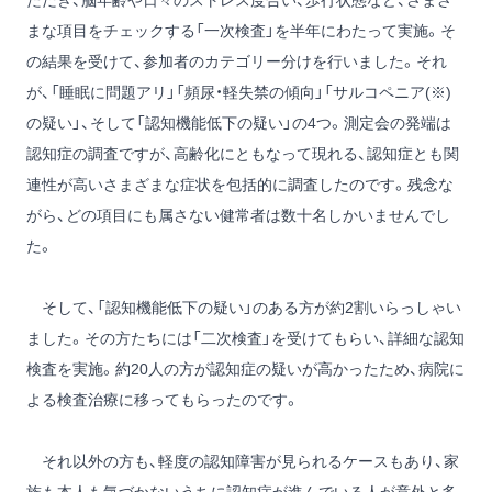
ただき、脳年齢や日々のストレス度合い、歩行状態など、さまざ
まな項目をチェックする「一次検査」を半年にわたって実施。そ
の結果を受けて、参加者のカテゴリー分けを行いました。それ
が、「睡眠に問題アリ」「頻尿・軽失禁の傾向」「サルコペニア(※)
の疑い」、そして「認知機能低下の疑い」の4つ。測定会の発端は
認知症の調査ですが、高齢化にともなって現れる、認知症とも関
連性が高いさまざまな症状を包括的に調査したのです。残念な
がら、どの項目にも属さない健常者は数十名しかいませんでし
た。
そして、「認知機能低下の疑い」のある方が約2割いらっしゃい
ました。その方たちには「二次検査」を受けてもらい、詳細な認知
検査を実施。約20人の方が認知症の疑いが高かったため、病院に
よる検査治療に移ってもらったのです。
それ以外の方も、軽度の認知障害が見られるケースもあり、家