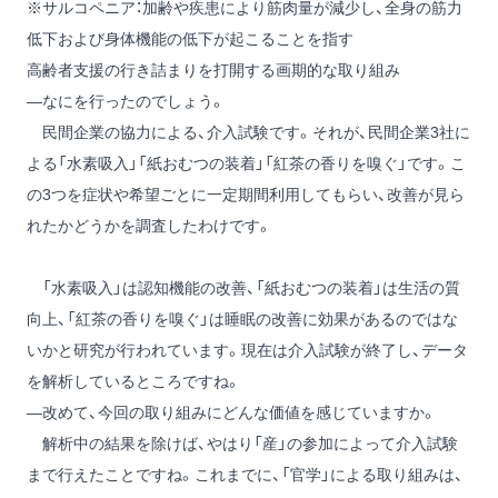
※サルコペニア：加齢や疾患により筋肉量が減少し、全身の筋力
低下および身体機能の低下が起こることを指す
高齢者支援の行き詰まりを打開する画期的な取り組み
―なにを行ったのでしょう。
民間企業の協力による、介入試験です。それが、民間企業3社に
よる「水素吸入」「紙おむつの装着」「紅茶の香りを嗅ぐ」です。こ
の3つを症状や希望ごとに一定期間利用してもらい、改善が見ら
れたかどうかを調査したわけです。
「水素吸入」は認知機能の改善、「紙おむつの装着」は生活の質
向上、「紅茶の香りを嗅ぐ」は睡眠の改善に効果があるのではな
いかと研究が行われています。現在は介入試験が終了し、データ
を解析しているところですね。
―改めて、今回の取り組みにどんな価値を感じていますか。
解析中の結果を除けば、やはり「産」の参加によって介入試験
まで行えたことですね。これまでに、「官学」による取り組みは、