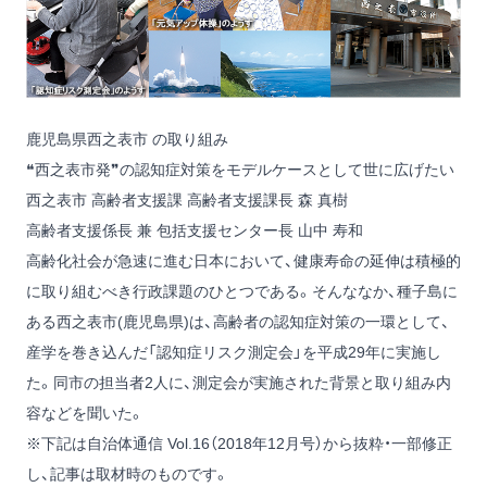
鹿児島県西之表市 の取り組み
❝西之表市発❞の認知症対策をモデルケースとして世に広げたい
西之表市 高齢者支援課 高齢者支援課長 森 真樹
高齢者支援係長 兼 包括支援センター長 山中 寿和
高齢化社会が急速に進む日本において、健康寿命の延伸は積極的
に取り組むべき行政課題のひとつである。そんななか、種子島に
ある西之表市(鹿児島県)は、高齢者の認知症対策の一環として、
産学を巻き込んだ「認知症リスク測定会」を平成29年に実施し
た。同市の担当者2人に、測定会が実施された背景と取り組み内
容などを聞いた。
※下記は自治体通信 Vol.16（2018年12月号）から抜粋・一部修正
し、記事は取材時のものです。