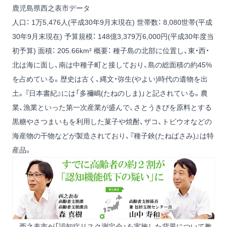
鹿児島県西之表市データ
人口： 1万5,476人(平成30年9月末現在)
世帯数： 8,080世帯(平成
30年9月末現在)
予算規模： 148億3,379万6,000円(平成30年度当
初予算)
面積： 205.66km²
概要： 種子島の北部に位置し、東・西・
北は海に面し、南は中種子町と接しており、島の総面積の約45%
を占めている。歴史は古く、縄文・弥生(やよい)時代の遺物を出
土。『日本書紀』には「多禰嶋(たねのしま)」と記されている。農
業、漁業といった第一次産業が盛んで、さとうきびを原料とする
黒糖やさつまいもを利用した菓子や焼酎、ザコ、トビウオなどの
海産物の干物などが製造されており、『種子鋏(たねばさみ)』は特
産品。
―西之表市が「認知症リスク測定会」を実施した背景について教