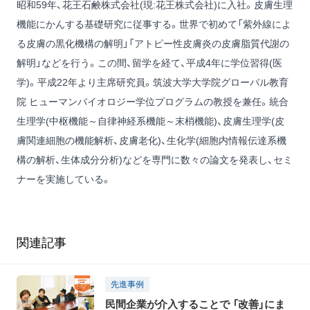
昭和59年、花王石鹸株式会社(現:花王株式会社)に入社。皮膚生理
機能にかんする基礎研究に従事する。世界で初めて「紫外線によ
る皮膚の黒化機構の解明」「アトピー性皮膚炎の皮膚脂質代謝の
解明」などを行う。この間、留学を経て、平成4年に学位習得(医
学)。平成22年より主席研究員。筑波大学大学院グローバル教育
院 ヒューマンバイオロジー学位プログラムの教授を兼任。統合
生理学(中枢機能～自律神経系機能～末梢機能)、皮膚生理学(皮
膚関連細胞の機能解析、皮膚老化)、生化学(細胞内情報伝達系機
構の解析、生体成分分析)などを専門に数々の論文を発表し、セミ
ナーを実施している。
関連記事
先進事例
民間企業が介入することで 「改善」にま