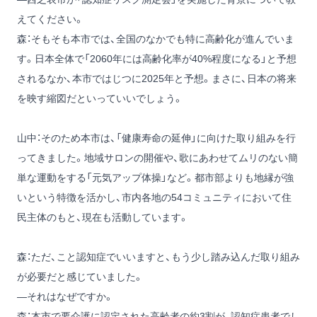
えてください。
森：そもそも本市では、全国のなかでも特に高齢化が進んでいま
す。日本全体で「2060年には高齢化率が40%程度になる」と予想
されるなか、本市ではじつに2025年と予想。まさに、日本の将来
を映す縮図だといっていいでしょう。
山中：そのため本市は、「健康寿命の延伸」に向けた取り組みを行
ってきました。地域サロンの開催や、歌にあわせてムリのない簡
単な運動をする「元気アップ体操」など。都市部よりも地縁が強
いという特徴を活かし、市内各地の54コミュニティにおいて住
民主体のもと、現在も活動しています。
森：ただ、こと認知症でいいますと、もう少し踏み込んだ取り組み
が必要だと感じていました。
―それはなぜですか。
森：本市で要介護に認定された高齢者の約3割が、認知症患者でし