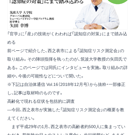
「官学」に「産」の技術がくわわれば「認知症の対策」にまで踏み込
める
前ページで紹介した、西之表市による「認知症リスク測定会」の
取り組み。その陣頭指揮を執ったのが、筑波大学教授の矢田氏で
ある。このページでは同氏にインタビューを実施。取り組みの詳
細や、今後の可能性などについて聞いた。
※下記は自治体通信 Vol.16（2018年12月号）から抜粋・一部修正
し、記事は取材時のものです。
高齢化で現れる症状を包括的に調査
―今回、西之表市が実施した「認知症リスク測定会」の概要を教
えてください。
まず平成29年の1月、西之表市の高齢者約500人に集まってい