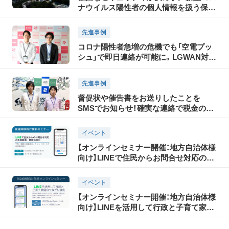
ナウイルス陽性者の個人情報を扱う保健
所で、 患者への連絡に活用し、「第7波」を
乗り切る
先進事例
コロナ陽性者急増の危機でも「空電プッ
シュ」で即日連絡が可能に。LGWAN対
応、シンプルなUIでスムーズに導入
先進事例
督促状や催告書をお送りしたことを
SMSでお知らせ！確実な連絡で税金の納
付率アップを実現する
イベント
【オンラインセミナー開催：地方自治体様
向け】LINEで住民からお問合せ対応の負
担軽減・業務効率化
イベント
【オンラインセミナー開催：地方自治体様
向け】LINEを活用して行政と子育て家庭
のつながり強化