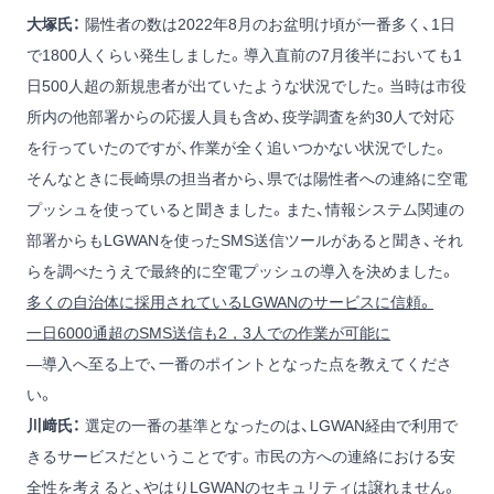
大塚氏：
陽性者の数は2022年8月のお盆明け頃が一番多く、1日
で1800人くらい発生しました。導入直前の7月後半においても1
日500人超の新規患者が出ていたような状況でした。当時は市役
所内の他部署からの応援人員も含め、疫学調査を約30人で対応
を行っていたのですが、作業が全く追いつかない状況でした。
そんなときに長崎県の担当者から、県では陽性者への連絡に空電
プッシュを使っていると聞きました。また、情報システム関連の
部署からもLGWANを使ったSMS送信ツールがあると聞き、それ
らを調べたうえで最終的に空電プッシュの導入を決めました。
多くの自治体に採用されているLGWANのサービスに信頼。
一日6000通超のSMS送信も2，3人での作業が可能に
―導入へ至る上で、一番のポイントとなった点を教えてくださ
い。
川﨑氏：
選定の一番の基準となったのは、LGWAN経由で利用で
きるサービスだということです。市民の方への連絡における安
全性を考えると、やはりLGWANのセキュリティは譲れません。