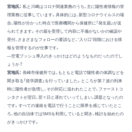
宮地氏：
私と川﨑はコロナ関連業務のうち、主に陽性者情報の管
理業務に従事しています。具体的には、新型コロナウイルスの場
合、陽性が分かった時点で医療機関から保健所に「発生届」が送
られてきます。その届を受理して内容に不備がないかの確認や
受付、さまざまなフォローの要請など、“入り口”段階における情
報を管理するのが仕事です。
―空電プッシュ導入のきっかけはどのようなものだったのでし
ょうか？
宮地氏：
長崎市保健所では、もともと電話で陽性者の体調などを
聞き取る「疫学調査」を行っていました。ところが第７波の到来
時に陽性者が急増し、その対応に追われたことで、ファーストコ
ンタクトが翌日、翌々日と遅れていってしまい、課題となったの
です。すべての連絡を電話で行うことに限界を感じていたとこ
ろ、他の自治体ではSMSを利用していると聞き、検討を始めたの
がきっかけです。