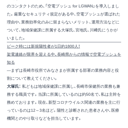
のコンタクトのため、「空電プッシュ for LGWAN」を導入しまし
た。厳重なセキュリティ規定がある中、空電プッシュが選ばれた
理由や、業務効率化のみに留まらないメリット、運用方法などに
ついて、地域保健課に所属する大塚氏、宮地氏、川﨑氏にうかが
いました。
ピーク時には新規陽性者が1日約1800人！
架電連絡が限界を迎える中、長崎県からの情報で空電プッシュを
知る
―まずは長崎市役所でみなさまが所属する部署の業務内容と役
割について教えてください。
大塚氏：
私どもは地域保健課に所属し、長崎市保健所の業務も兼
務する職員です。当課に所属しているのは約50名で、私は主幹を
務めております。現在、新型コロナウイルス関連の業務を主に行
っているのは12～3名ほど。陽性と診断された患者さんや、医療
機関とのやり取りなどを担当しています。