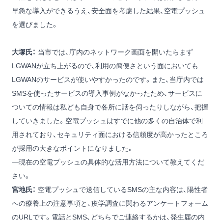
早急な導入ができるうえ、安全面を考慮した結果、空電プッシュ
を選びました。
大塚氏：
当市では、庁内のネットワーク画面を開いたらまず
LGWANが立ち上がるので、利用の簡便さという面においても
LGWANのサービスが使いやすかったのです。また、当庁内では
SMSを使ったサービスの導入事例がなかったため、サービスに
ついての情報は私ども自身で各所に話を伺ったりしながら、把握
していきました。空電プッシュはすでに他の多くの自治体で利
用されており、セキュリティ面における信頼度が高かったところ
が採用の大きなポイントになりました。
―現在の空電プッシュの具体的な活用方法について教えてくだ
さい。
宮地氏：
空電プッシュで送信しているSMSの主な内容は、陽性者
への療養上の注意事項と、疫学調査に関わるアンケートフォーム
のURLです。電話とSMS、どちらでご連絡するかは、発生届の内