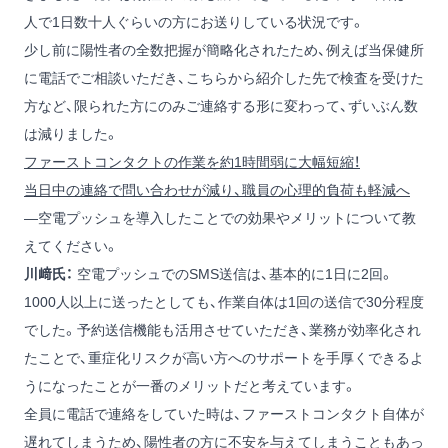
人で1日数十人ぐらいの方にお送りしている状況です。
少し前に陽性者の全数把握が簡略化されたため、例えば当保健所
に電話でご相談いただき、こちらから紹介した先で検査を受けた
方など、限られた方にのみご連絡する形に変わって、ずいぶん数
は減りました。
ファーストコンタクトの作業を約1時間弱に大幅短縮！
当日中の連絡で問い合わせが減り、職員の心理的負荷も軽減へ
―空電プッシュを導入したことでの効果やメリットについて教
えてください。
川﨑氏：
空電プッシュでのSMS送信は、基本的に1日に2回。
1000人以上に送ったとしても、作業自体は1回の送信で30分程度
でした。予約送信機能も活用させていただき、業務が効率化され
たことで、重症化リスクが高い方へのサポートを手厚くできるよ
うになったことが一番のメリットだと考えています。
全員に電話で連絡をしていた時は、ファーストコンタクト自体が
遅れてしまうため、陽性者の方に不安を与えてしまうこともあっ