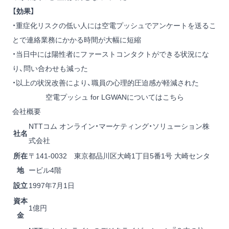
【効果】
・重症化リスクの低い人には空電プッシュでアンケートを送るこ
とで連絡業務にかかる時間が大幅に短縮
・当日中には陽性者にファーストコンタクトができる状況にな
り、問い合わせも減った
・以上の状況改善により、職員の心理的圧迫感が軽減された
空電プッシュ for LGWANについてはこちら
会社概要
NTTコム オンライン・マーケティング・ソリューション株
社名
式会社
所在
〒141-0032 東京都品川区大崎1丁目5番1号 大崎センタ
地
ービル4階
設立
1997年7月1日
資本
1億円
金