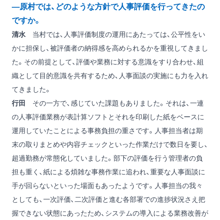
―原村では、どのような方針で人事評価を行ってきたの
ですか。
清水
当村では、人事評価制度の運用にあたっては、公平性をい
かに担保し、被評価者の納得感を高められるかを重視してきまし
た。その前提として、評価や業務に対する意識をすり合わせ、組
織として目的意識を共有するため、人事面談の実施にも力を入れ
てきました。
行田
その一方で、感じていた課題もありました。それは、一連
の人事評価業務が表計算ソフトとそれを印刷した紙をベースに
運用していたことによる事務負担の重さです。人事担当者は期
末の取りまとめや内容チェックといった作業だけで数日を要し、
超過勤務が常態化していました。部下の評価を行う管理者の負
担も重く、紙による煩雑な事務作業に追われ、重要な人事面談に
手が回らないといった場面もあったようです。人事担当の我々
としても、一次評価、二次評価と進む各部署での進捗状況さえ把
握できない状態にあったため、システムの導入による業務改善が