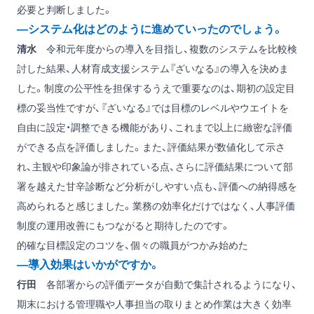
必要と判断しました。
―システム化はどのように進めていったのでしょう。
清水
令和元年度からの導入を目指し、複数のシステムを比較検
討した結果、人材育成支援システム『ざいなる』の導入を決めま
した。制度の公平性を担保するうえで重要なのは、期初の設定目
標の妥当性ですが、『ざいなる』では目標のレベルやウエイトを
自由に設定・調整できる機能があり、これまで以上に緻密な評価
ができる点を評価しました。また、評価結果が数値化して示さ
れ、主観や印象論が排されている点、さらに評価結果について部
署を越えた甘辛診断など分析がしやすい点も、評価への納得感を
高められると感じました。業務の効率化だけではなく、人事評価
制度の運用改善にもつながると期待したのです。
的確な目標設定のコツを、個々の職員がつかみ始めた
―導入効果はいかがですか。
行田
各部署からの評価データが自動で集計されるようになり、
期末における管理職や人事担当の取りまとめ作業は大きく効率