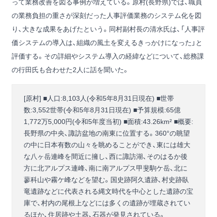
って業務改善を図る事例が増えている。原村(長野県)では、職員
の業務負担の重さが深刻だった人事評価業務のシステム化を図
り、大きな成果をあげたという。同村副村長の清水氏は、「人事評
価システムの導入は、組織の風土を変えるきっかけになった」と
評価する。その詳細やシステム導入の経緯などについて、総務課
の行田氏も合わせた2人に話を聞いた。
[原村] ■人口:8,103人(令和5年8月31日現在) ■世帯
数:3,552世帯(令和5年8月31日現在) ■予算規模:65億
1,772万5,000円(令和5年度当初) ■面積:43.26km² ■概要:
長野県の中央、諏訪盆地の南東に位置する。360°の眺望
の中に日本有数の山々を眺めることができ、東には雄大
な八ヶ岳連峰を間近に擁し、西に諏訪湖、そのはるか後
方に北アルプス連峰、南に南アルプス甲斐駒ケ岳、北に
蓼科山や霧ケ峰などを望む。国史跡阿久遺跡、村史跡臥
竜遺跡などに代表される縄文時代を中心とした遺跡の宝
庫で、村内の尾根上などには多くの遺跡が埋蔵されてい
るほか、住居跡や土器、石器が発見されている。