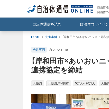
自治体通信
自治体の
自治体通信を読む
自治体向けイベン
HOME
先進事例
【岸和田市×あいおいニッセイ同和
先進事例
2022.11.10
【岸和田市×あいおいニ
連携協定を締結
大阪府
大阪府岸和田市
5万人～20万人
大阪