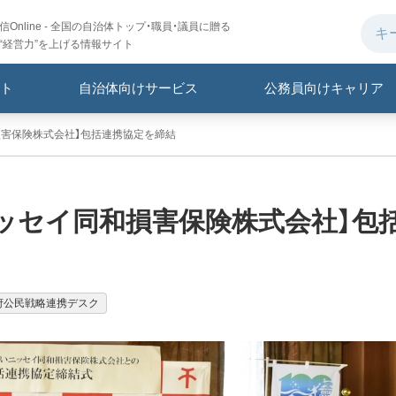
Online - 全国の自治体トップ・職員・議員に贈る
“経営力”を上げる情報サイト
ト
自治体向けサービス
公務員向けキャリア
損害保険株式会社】包括連携協定を締結
ッセイ同和損害保険株式会社】包
府公民戦略連携デスク