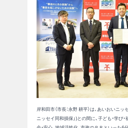
岸和田市（市長：永野 耕平）は、あいおいニッ
ニッセイ同和損保」)との間に、子ども・学び・
全・安心、地域活性化、市政のＰＲといった6