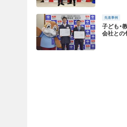
先進事例
子ども・
会社との