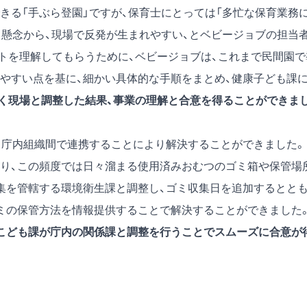
きる「手ぶら登園」ですが、保育士にとっては「多忙な保育業務
う懸念から、現場で反発が生まれやすい、とベビージョブの担当
トを理解してもらうために、ベビージョブは、これまで民間園で
やすい点を基に、細かい具体的な手順をまとめ、健康子ども課
く現場と調整した結果、事業の理解と合意を得ることができま
、庁内組織間で連携することにより解決することができました。
り、この頻度では日々溜まる使用済みおむつのゴミ箱や保管場
集を管轄する環境衛生課と調整し、ゴミ収集日を追加するとと
ミの保管方法を情報提供することで解決することができました
こども課が庁内の関係課と調整を行うことでスムーズに合意が