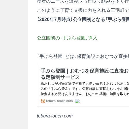
護者のニーズを汲み取った取り組みを多く行
このように子育て支援に力を入れる三宅町では、
（2020年7月時点）公立園初となる「手ぶら登
公立園初の「手ぶら登園」導入
「手ぶら登園」とは、保育施設におむつが直
tebura-touen.com