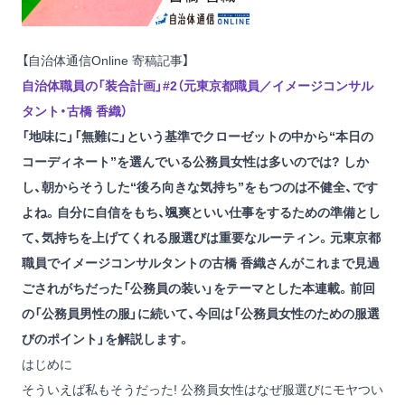
【自治体通信Online 寄稿記事】
自治体職員の「装合計画」#2（元東京都職員／イメージコンサル
タント・古橋 香織）
「地味に」「無難に」という基準でクローゼットの中から“本日の
コーディネート”を選んでいる公務員女性は多いのでは? しか
し、朝からそうした“後ろ向きな気持ち”をもつのは不健全、です
よね。自分に自信をもち、颯爽といい仕事をするための準備とし
て、気持ちを上げてくれる服選びは重要なルーティン。元東京都
職員でイメージコンサルタントの古橋 香織さんがこれまで見過
ごされがちだった「公務員の装い」をテーマとした本連載。
前回
の「公務員男性の服」
に続いて、今回は「公務員女性のための服選
びのポイント」を解説します。
はじめに
そういえば私もそうだった! 公務員女性はなぜ服選びにモヤつい