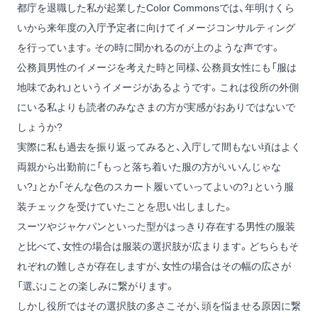
都庁を退職した私が起業した
Color Commons
では、年明けくら
いから来年度の入庁予定者に向けてイメージコンサルティング
を行っています。その時に聞かれるのが上のような声です。
公務員男性のイメージを考えた時と同様、公務員女性にも「服は
地味であれ」というイメージがあるようです。これは役所の外側
にいる私よりも読者のみなさまの方が実感がおありではないで
しょうか?
実際に私も過去を振り返ってみると、入庁して間もない頃はよく
両親から出勤前に「もっと落ち着いた服の方がいいんじゃな
い?」とか「そんな色のスカート履いていってよいの?」という服
装チェックを受けていたことを思い出しました。
スーツやジャケパンといった型がはっきり存在する男性の服装
と比べて、女性の場合は服装の選択肢が広まります。どちらもそ
れぞれの難しさが存在しますが、女性の場合はその幅の広さが
「選ぶ」ことの楽しみに繋がります。
しかし役所ではその選択肢の多さこそが、頭を悩ませる原因に繋