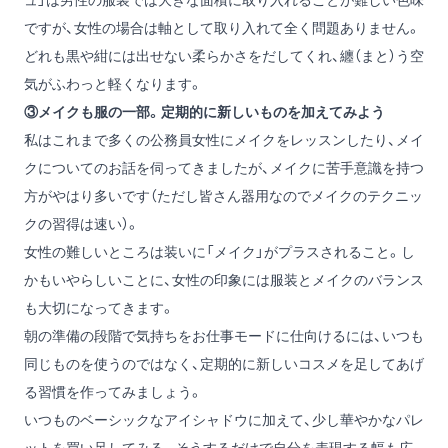
ですが、女性の場合は軸として取り入れて全く問題ありません。
どれも黒や紺には出せない柔らかさをだしてくれ、纏（まと）う空
気がふわっと軽くなります。
③メイクも服の一部。定期的に新しいものを加えてみよう
私はこれまで多くの公務員女性にメイクをレッスンしたり、メイ
クについてのお話を伺ってきましたが、メイクに苦手意識を持つ
方がやはり多いです（ただし皆さん器用なのでメイクのテクニッ
クの習得は速い）。
女性の難しいところは装いに「メイク」がプラスされること。し
かもいやらしいことに、女性の印象には服装とメイクのバランス
も大切になってきます。
朝の準備の段階で気持ちをお仕事モードに仕向けるには、いつも
同じものを使うのではなく、定期的に新しいコスメを足してあげ
る習慣を作ってみましょう。
いつものベーシックなアイシャドウに加えて、少し華やかなパレ
ットを買い足してみる。そうするだけで自分を表現する幅も広