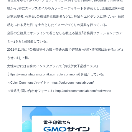
験から、特にスーツスタイルやカラーコーディネートを得意とし、現職政治家や政
治家志望者、公務員、公務員新規採用者などに、理論とエビデンスに基づいた「信頼
感あふれる見た目」を土台としたイメージづくりの提案を行っている。
全国の公務員にオンラインで着こなしを教える講座「公務員ファッションアカデ
ミー」を月1回開催している。
2021年11月に
『公務員男性の服～普通の服で好印象・信頼・清潔感は出せる』
（ぎょ
うせい）を上梓。
女性向けには自身のインスタグラムで
「お役所女子必携コスメ」
（https://www.instagram.com/kaori_colorcommons/）
を紹介している。
＜Color Commonsのサイト＞
https://colorcommonslab.com/
＜連絡先（問い合わせフォーム）＞
http://colorcommonslab.com/otoiawase