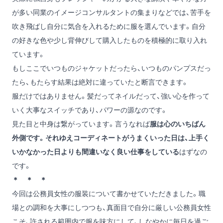
が多い同業のイメージコンサルタントの集まりなどでは、苦手を
吹き飛ばし自分に気合を入れるために服を選んでいます。自分
の好きな色や少し背伸びして購入したものを積極的に取り入れ
ています。
もしここでいつものジャケットだったら、いつものパンプスだっ
たら、もたらす結果は絶対に違っていたと断言できます。
服だけではありません。髪だってネイルだって、強い心を作って
いく大事なスイッチであり、パワーの源なのです。
見た目と中身は繋がっています。言うなれば
服は心のいちばん
外側です。それゆえコーディネートがうまくいった日は、上手く
いかなかった日よりも間違いなく良い仕事をしている
はずなの
です。
＊ ＊ ＊
今回は公務員女性の服装について書かせていただきました。職
場との調和を大事にしつつも、真面目で自分に厳しい公務員女性
こそ、許される範囲内で服を味方にして、しなやかに毎日を過ご