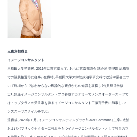
元東京都職員
イメージコンサルタント
早稲田大学卒業後、2011年に東京都入庁。おもに東京都議会 議会局 管理部 総務課
での議員接遇等に従事。在職時、早稲田大学大学院政治学研究科で政治や議会につ
いて現場からではわからない理論的な観点からの知識を取得し（公共経営学修
士）、銀座イメージコンサルタントプロ養成アカデミーでメンズオーダースーツで
はトップクラスの受注率を誇るイメージコンサルタント工藤亮子氏に師事し、メ
ンズスーツスタイルを学ぶ。
退職後、2020年１月、イメージコンサルティングラボ「Color Commons」主宰。政治
およびパブリックセクターに強みをもつイメージコンサルタントとして独自の立
ち位置を取る。多くのエグゼクティブが来訪する公的機関である議会での勤務経