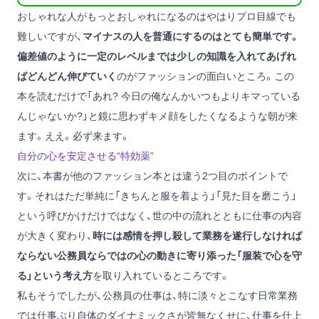
おしゃれな人がもっとおしゃれになるのはやはりプロ目線でも
難しいですが、
マイナスの人を普通にするのはとても簡単です。
偏差値のように一定のレベルまでは少しの知識を入れてあげれ
ばどんどん伸びていく
のがファッションの面白いところ。この
本を読むだけで「あれ? 今日の俺なんかいつもよりキマっている
んじゃないか?」と鏡に思わずキメ顔をしたくなるような朝が来
ます。ええ。必ず来ます。
自分の心を安定させる“特効薬”
次に、本書が他のファッション本とは違う2つ目のポイントで
す。それはただ単純に「きちんと服を着よう」「見た目を磨こう」
という呼びかけだけではなく、世の中の流れとともに仕事の内容
が大きく変わり、
時には感情を押し殺して業務を遂行しなければ
ならない公務員ならではの心の動きに寄り添った「服装で心を守
る」という考え方
を取り入れているところです。
私もそうでしたが、公務員の仕事は、特に淡々とこなす日常業務
では仕事ぶり自体のダイナミックさが皆無なくせに、仕事を仕上