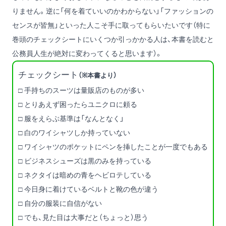
りません。逆に「何を着ていいのかわからない」「ファッションの
センスが皆無」といった人こそ手に取ってもらいたいです（特に
巻頭のチェックシートにいくつか引っかかる人は、本書を読むと
公務員人生が絶対に変わってくると思います）。
チェックシート
（※本書より）
□ 手持ちのスーツは量販店のものが多い
□ とりあえず困ったらユニクロに頼る
□ 服をえらぶ基準は「なんとなく」
□ 白のワイシャツしか持っていない
□ ワイシャツのポケットにペンを挿したことが一度でもある
□ ビジネスシューズは黒のみを持っている
□ ネクタイは暗めの青をヘビロテしている
□ 今日身に着けているベルトと靴の色が違う
□ 自分の服装に自信がない
□ でも、見た目は大事だと（ちょっと）思う