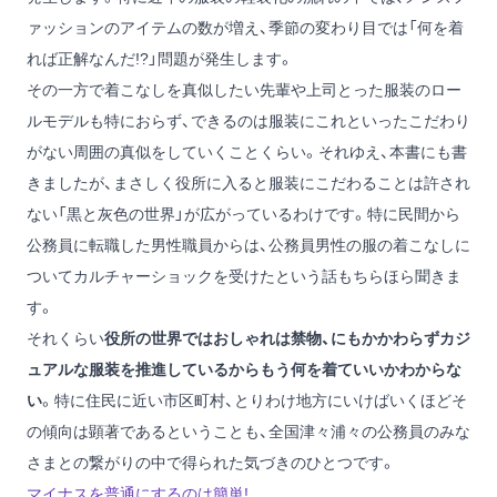
ァッションのアイテムの数が増え、季節の変わり目では「何を着
れば正解なんだ!?」問題が発生します。
その一方で着こなしを真似したい先輩や上司とった服装のロー
ルモデルも特におらず、できるのは服装にこれといったこだわり
がない周囲の真似をしていくことくらい。それゆえ、本書にも書
きましたが、まさしく役所に入ると服装にこだわることは許され
ない「黒と灰色の世界」が広がっているわけです。特に民間から
公務員に転職した男性職員からは、公務員男性の服の着こなしに
ついてカルチャーショックを受けたという話もちらほら聞きま
す。
それくらい
役所の世界ではおしゃれは禁物、にもかかわらずカジ
ュアルな服装を推進しているからもう何を着ていいかわからな
い
。特に住民に近い市区町村、とりわけ地方にいけばいくほどそ
の傾向は顕著であるということも、全国津々浦々の公務員のみな
さまとの繋がりの中で得られた気づきのひとつです。
マイナスを普通にするのは簡単!