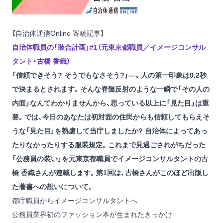
【自治体通信Online 寄稿記事】
自治体職員の「装合計画」#1（元東京都職員／イメージコンサル
タント・古橋 香織）
「信頼できそう? そうでもなさそう?」―。人の第一印象は0.2秒
で決まるとされます。そんな脊髄反射のような一瞬で「その人の
内面」なんてわかりませんから、思っている以上に「見た目」は重
要。では、今日のあなたは初対面の住民からも信頼してもらえそ
うな「見た目」を熟慮して当庁しましたか? 自治体によってあっ
たりなかったりする服装規定。これまで見過ごされがちだった
「公務員の装い」を元東京都職員でイメージコンサルタントの古
橋 香織さんが連載します。第1回は、古橋さんがこのほど出版し
た著書への想いについて。
都庁職員からイメージコンサルタントへ
公務員業界初のファッション本が生まれたきっかけ