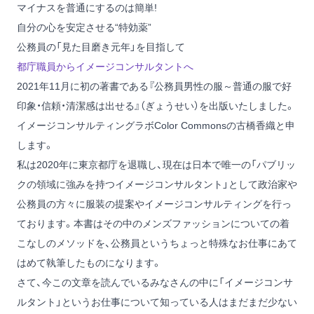
マイナスを普通にするのは簡単!
自分の心を安定させる“特効薬”
公務員の「見た目磨き元年」を目指して
都庁職員からイメージコンサルタントへ
2021年11月に初の著書である
『公務員男性の服～普通の服で好
印象・信頼・清潔感は出せる』
（ぎょうせい）を出版いたしました。
イメージコンサルティングラボColor Commonsの古橋香織と申
します。
私は2020年に東京都庁を退職し、現在は日本で唯一の「パブリッ
クの領域に強みを持つイメージコンサルタント」として政治家や
公務員の方々に服装の提案やイメージコンサルティングを行っ
ております。本書はその中のメンズファッションについての着
こなしのメソッドを、公務員というちょっと特殊なお仕事にあて
はめて執筆したものになります。
さて、今この文章を読んでいるみなさんの中に「イメージコンサ
ルタント」というお仕事について知っている人はまだまだ少ない