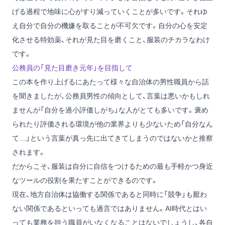
げる過程で地味に心がすり減っていくことが多いです。それゆ
え自分で自分の機嫌を取ることが不可欠です。自分の心を安定
化させる特効薬、それが見た目を磨くこと、服装のチカラなわけ
です。
公務員の「見た目磨き元年」を目指して
この本を作り上げるにあたって様々な自治体の男性職員から話
を聞きましたが、公務員男性の傾向として、言葉は悪いかもしれ
ませんが「自分を過小評価しがち」な人がとても多いです。褒め
られたり評価される環境が他の業界よりも少ないため「自分なん
て…」という言葉が真っ先に出てきてしまうのではないかと推察
されます。
だからこそ、服装は自分に自信をつけるための最も手軽かつ身近
なツールの役割を果たすことができるのです。
現在、地方自治体は協働する関係であると同時に「競争」も厭わ
ない関係であるといっても過言ではありません。AI時代とはい
っても業務を担う職員がいなくなることはないでしょうし、各自