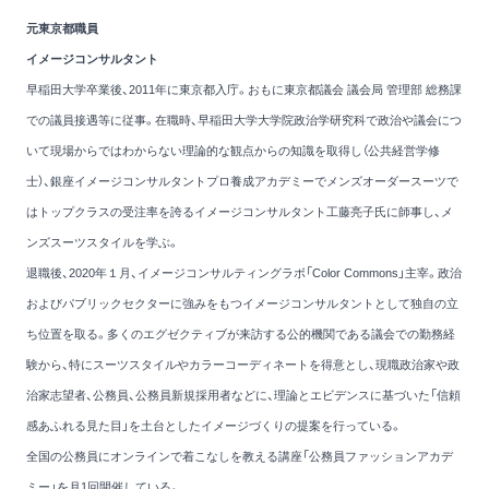
元東京都職員
イメージコンサルタント
早稲田大学卒業後、2011年に東京都入庁。おもに東京都議会 議会局 管理部 総務課
での議員接遇等に従事。在職時、早稲田大学大学院政治学研究科で政治や議会につ
いて現場からではわからない理論的な観点からの知識を取得し（公共経営学修
士）、銀座イメージコンサルタントプロ養成アカデミーでメンズオーダースーツで
はトップクラスの受注率を誇るイメージコンサルタント工藤亮子氏に師事し、メ
ンズスーツスタイルを学ぶ。
退職後、2020年１月、イメージコンサルティングラボ「Color Commons」主宰。政治
およびパブリックセクターに強みをもつイメージコンサルタントとして独自の立
ち位置を取る。多くのエグゼクティブが来訪する公的機関である議会での勤務経
験から、特にスーツスタイルやカラーコーディネートを得意とし、現職政治家や政
治家志望者、公務員、公務員新規採用者などに、理論とエビデンスに基づいた「信頼
感あふれる見た目」を土台としたイメージづくりの提案を行っている。
全国の公務員にオンラインで着こなしを教える講座「公務員ファッションアカデ
ミー」を月1回開催している。