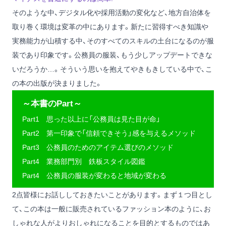
そのような中、デジタル化や採用活動の変化など、地方自治体を
取り巻く環境は変革の中にあります。新たに習得すべき知識や
実務能力が山積する中、そのすべてのスキルの土台になるのが服
装であり印象です。公務員の服装、もう少しアップデートできな
いだろうか…。そういう思いを抱えてやきもきしている中で、こ
の本の出版が決まりました。
～本書のPart～
Part1 思った以上に「公務員は見た目が命」
Part2 第一印象で「信頼できそう」感を与えるメソッド
Part3 公務員のためのアイテム選びのメソッド
Part4 業務部門別 鉄板スタイル図鑑
Part4 公務員の服装が変わると地域が変わる
2点皆様にお話ししておきたいことがあります。まず１つ目とし
て、この本は一般に販売されているファッション本のように、お
しゃれな人がよりおしゃれになることを目的とするものではあ