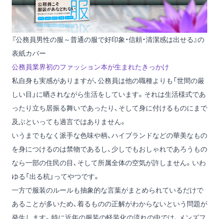
『公務員男性の服～普通の服で好印象・信頼・清潔感は出せる』の
表紙カバー
公務員業界初のファッション本が生まれたきっかけ
私自身も実感がありますが、公務員は他の職種よりも「世間の厳
しい目」に晒されながら生活をしています。それは生活様式であ
ったり立ち居振る舞いであったり、そして身に付けるものにまで
及ぶといっても過言ではありません。
いうまでもなく派手な色味や柄、ハイブランドなどの華美なもの
を身につけるのは禁物であるし、少しでもおしゃれであろうもの
なら一部の住民の目、そして所属全体の空気が許しません。いわ
ゆる「出る杭」ってやつです。
一方で服装のルールも抽象的な言葉がまとめられているだけで
あることが多いため、着るものの正解がわからないという問題が
発生します。特に近年の服装の軽装化の流れの中では、メンズフ