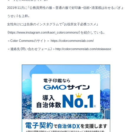
2021年11月に
『公務員男性の服～普通の服で好印象・信頼・清潔感は出せる』
（ぎょ
うせい）を上梓。
女性向けには自身のインスタグラムで
「お役所女子必携コスメ」
（https://www.instagram.com/kaori_colorcommons/）
を紹介している。
＜Color Commonsのサイト＞
https://colorcommonslab.com/
＜連絡先（問い合わせフォーム）＞
http://colorcommonslab.com/otoiawase