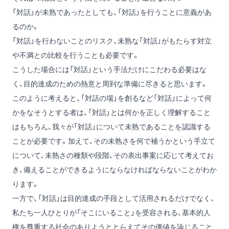
「対話」が未熟であったとしても、「対話」を行うことに意義があ
るのか。
「対話」を行わないことのリスク、未熟な「対話」がもたらす対立
や不満との比較を行うことも必要です。
こうした場合には「対話」という手法だけにこだわる必要はな
く、目的達成のための熱意と周到な準備に尽きると思います。
このように考えると、「対話の場」を創るなど「対話」によって何
かをなそうとする者は、「対話」とは何かを正しく理解すること
はもちろん、我々が「対話」について未熟であることを認識する
ことが必要です。加えて、その未熟さを何で補うかという手立て
について、未熟さの種類や段階、その表出事案に応じて考えてお
き、備えることができるようにならなければならないことがわか
ります。
一方で、「対話」は目的達成の手段として活用されるだけでなく、
私たち一人ひとりが「そこにいること」を受容される、基本的人
権を尊重する社会のありようととらえてその価値を論じること