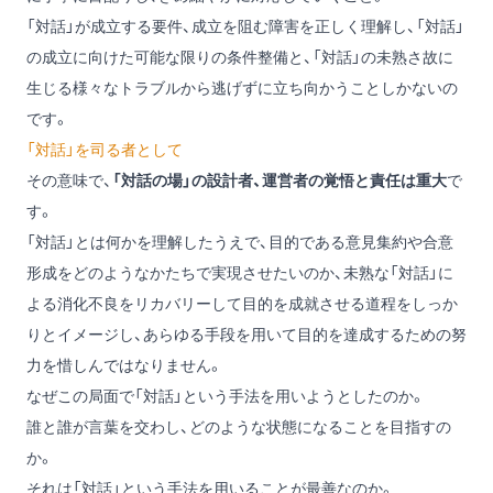
「対話」が成立する要件、成立を阻む障害を正しく理解し、「対話」
の成立に向けた可能な限りの条件整備と、「対話」の未熟さ故に
生じる様々なトラブルから逃げずに立ち向かうことしかないの
です。
「対話」を司る者として
その意味で、
「対話の場」の設計者、運営者の覚悟と責任は重大
で
す。
「対話」とは何かを理解したうえで、目的である意見集約や合意
形成をどのようなかたちで実現させたいのか、未熟な「対話」に
よる消化不良をリカバリーして目的を成就させる道程をしっか
りとイメージし、あらゆる手段を用いて目的を達成するための努
力を惜しんではなりません。
なぜこの局面で「対話」という手法を用いようとしたのか。
誰と誰が言葉を交わし、どのような状態になることを目指すの
か。
それは「対話」という手法を用いることが最善なのか。