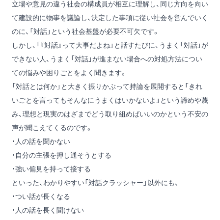
立場や意見の違う社会の構成員が相互に理解し、同じ方向を向い
て建設的に物事を議論し、決定した事項に従い社会を営んでいく
のに、「対話」という社会基盤が必要不可欠です。
しかし、「『対話』って大事だよね」と話すたびに、うまく「対話」が
できない人、うまく「対話」が進まない場合への対処方法につい
ての悩みや困りごとをよく聞きます。
「対話とは何か」と大きく振りかぶって持論を展開すると「きれ
いごとを言ってもそんなにうまくはいかないよ」という諦めや蔑
み、理想と現実のはざまでどう取り組めばいいのかという不安の
声が聞こえてくるのです。
・人の話を聞かない
・自分の主張を押し通そうとする
・強い偏見を持って接する
といった、わかりやすい「対話クラッシャー」以外にも、
・つい話が長くなる
・人の話を長く聞けない