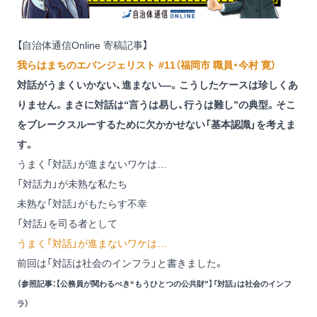
【自治体通信Online 寄稿記事】
我らはまちのエバンジェリスト #11
（福岡市 職員・今村 寛）
対話がうまくいかない、進まない―。こうしたケースは珍しくあ
りません。まさに対話は“言うは易し、行うは難し”の典型。そこ
をブレークスルーするために欠かかせない「基本認識」を考えま
す。
うまく「対話」が進まないワケは…
「対話力」が未熟な私たち
未熟な「対話」がもたらす不幸
「対話」を司る者として
うまく「対話」が進まないワケは…
前回
は「対話は社会のインフラ」と書きました。
（参照記事：
【公務員が関わるべき“もうひとつの公共財”】「対話」は社会のインフ
ラ
）