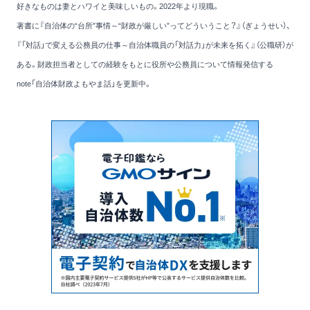
好きなものは妻とハワイと美味しいもの。2022年より現職。
著書に
『自治体の“台所”事情～“財政が厳しい”ってどういうこと？』
（ぎょうせい）、
『「対話」で変える公務員の仕事～自治体職員の「対話力」が未来を拓く』
（公職研）が
ある。財政担当者としての経験をもとに役所や公務員について情報発信する
note
「自治体財政よもやま話」
を更新中。