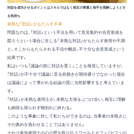
対話を成功させるポイントはスキルではなく相互の尊重と相手を理解しようとす
る気持ち
未熟な「対話」がもたらす不幸
問題なのは、「対話」という手法を用いて意見集約や合意形成を
図ろうという場合に生じる「未熟な対話」がもたらす衝突や不満
と、そこからもたらされる不信や離反、不十分な合意形成という
結果です。
私はいつも「議論の前に対話を置く」ことを推奨していますが、
「対話」が不十分で議論に至る前捌きが期待通りでなかった場合
は議論によって導かれる結論の質に当然影響すると考えていま
す。
「対話」が未熟な者同士が、未熟な主張をぶつけ合い、相互に理解
も納得も得られず物別れに終わる。
このような事象に対して私たちができるのは、当事者の未熟さに
その責めを負わせることではありません。
それは参加者同士の心の壁を取り払うワールドカフェ（カフェの