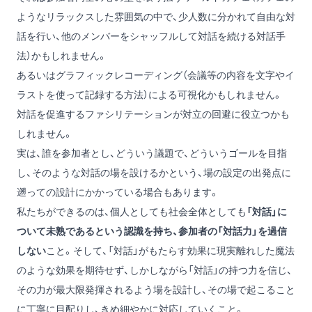
ようなリラックスした雰囲気の中で、少人数に分かれて自由な対
話を行い、他のメンバーをシャッフルして対話を続ける対話手
法）かもしれません。
あるいはグラフィックレコーディング（会議等の内容を文字やイ
ラストを使って記録する方法）による可視化かもしれません。
対話を促進するファシリテーションが対立の回避に役立つかも
しれません。
実は、誰を参加者とし、どういう議題で、どういうゴールを目指
し、そのような対話の場を設けるかという、場の設定の出発点に
遡っての設計にかかっている場合もあります。
私たちができるのは、個人としても社会全体としても
「対話」に
ついて未熟であるという認識を持ち、参加者の「対話力」を過信
しない
こと。そして、「対話」がもたらす効果に現実離れした魔法
のような効果を期待せず、しかしながら「対話」の持つ力を信じ、
その力が最大限発揮されるよう場を設計し、その場で起こること
に丁寧に目配りし、きめ細やかに対応していくこと。