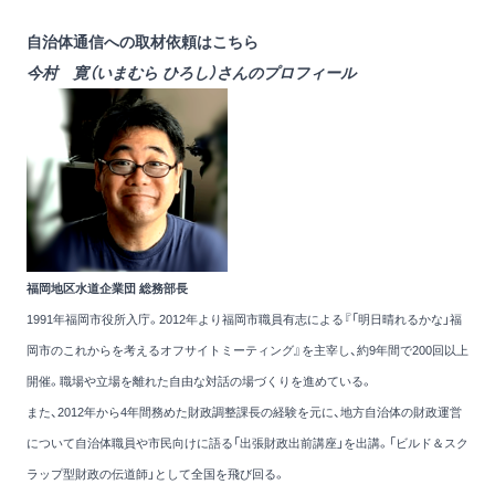
自治体通信への取材依頼は
こちら
今村 寛（いまむら ひろし）さんのプロフィール
福岡地区水道企業団 総務部長
1991年福岡市役所入庁。2012年より福岡市職員有志による『「明日晴れるかな」福
岡市のこれからを考えるオフサイトミーティング』を主宰し、約9年間で200回以上
開催。職場や立場を離れた自由な対話の場づくりを進めている。
また、2012年から4年間務めた財政調整課長の経験を元に、地方自治体の財政運営
について自治体職員や市民向けに語る「出張財政出前講座」を出講。
「ビルド＆スク
ラップ型財政の伝道師」として全国を飛び回る。