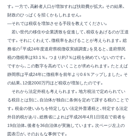
す。一方で、高齢者人口が増加すれば扶助費が拡大。その結果、
財政のひっぱくを招くかもしれません。
―それでは税収を増加させる手段を教えてください。
若い世代の移住や企業誘致を促進して、税収をあげるのが王道
です。それにくわえて、徴税率をあげることが考えられます。総
務省の「平成24年度道府県税徴収実績調査」を見ると、道府県民
税の徴税率は93.1％。つまり約7％は税を納めていないのです。
ですから、この数字を高めていくことが求められます。たとえば
静岡県は平成24年に徴税率を前年より0.6％アップしました。そ
の結果、12億2000万円ほど税収が増加したのです。
それから法定外税も考えられます。地方税法で定められてい
る税目とは別に、自治体が独自に条例を定めて課する税のことで
す。税金の使いみちを特定しない法定外普通税と、特定する法定
外目的税があり、総務省によれば平成26年4月1日現在で前者を
19自治体、後者を36自治体が実施しています。次ページ左上の
図表①が、そのおもな事例です。