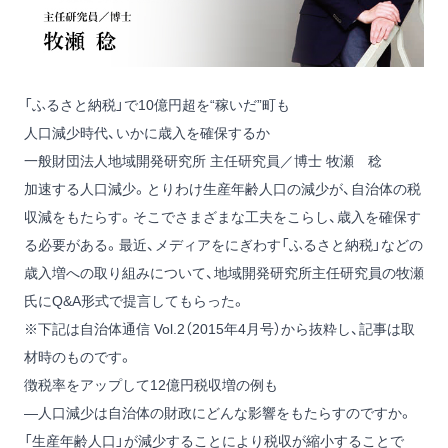
「ふるさと納税」で10億円超を“稼いだ”町も
人口減少時代、いかに歳入を確保するか
一般財団法人地域開発研究所 主任研究員／博士 牧瀬 稔
加速する人口減少。とりわけ生産年齢人口の減少が、自治体の税
収減をもたらす。そこでさまざまな工夫をこらし、歳入を確保す
る必要がある。最近、メディアをにぎわす「ふるさと納税」などの
歳入増への取り組みについて、地域開発研究所主任研究員の牧瀬
氏にQ&A形式で提言してもらった。
※下記は自治体通信 Vol.2（2015年4月号）から抜粋し、記事は取
材時のものです。
徴税率をアップして12億円税収増の例も
―人口減少は自治体の財政にどんな影響をもたらすのですか。
「生産年齢人口」が減少することにより税収が縮小することで