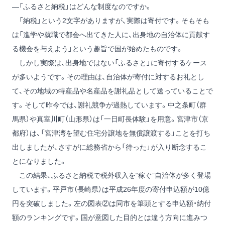
―「ふるさと納税」はどんな制度なのですか。
「納税」という2文字がありますが、実際は寄付です。そもそも
は「進学や就職で都会へ出てきた人に、出身地の自治体に貢献す
る機会を与えよう」という趣旨で国が始めたものです。
しかし実際は、出身地ではない「ふるさと」に寄付するケース
が多いようです。その理由は、自治体が寄付に対するお礼とし
て、その地域の特産品や名産品を謝礼品として送っていることで
す。そして昨今では、謝礼競争が過熱しています。中之条町（群
馬県）や真室川町（山形県）は「一日町長体験」を用意。宮津市（京
都府）は、「宮津湾を望む住宅分譲地を無償譲渡する」ことを打ち
出しましたが、さすがに総務省から「待った」が入り断念するこ
とになりました。
この結果、ふるさと納税で税外収入を“稼ぐ”自治体が多く登場
しています。平戸市（長崎県）は平成26年度の寄付申込額が10億
円を突破しました。左の図表②は同市を筆頭とする申込額・納付
額のランキングです。国が意図した目的とは違う方向に進みつ