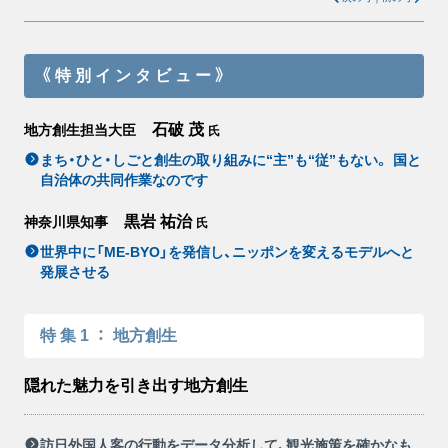
《特別インタビュー》
石破 茂
地方創生担当大臣
氏
まち・ひと・しごと創生の取り組みに“主”も“従”もない。 国と
自治体の共同作業なのです
黒岩 祐治
神奈川県知事
氏
世界中に「ME-BYO」を発信し、ニッポンを変えるモデルへと
発展させる
特集1
：
地方創生
隠れた魅力を引き出す地方創生
訪日外国人客の行動をデータ分析して、観光施策を確かなも