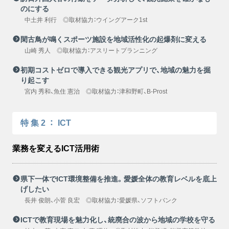
のにする
中土井 利行 ◎取材協力：ウイングアーク1st
閑古鳥が鳴くスポーツ施設を地域活性化の起爆剤に変える
山崎 秀人 ◎取材協力：アスリートプランニング
初期コストゼロで導入できる観光アプリで、地域の魅力を掘
り起こす
宮内 秀和、魚住 憲治 ◎取材協力：津和野町、B-Prost
特集2
：
ICT
業務を変えるICT活用術
県下一体でICT環境整備を推進。愛媛全体の教育レベルを底上
げしたい
長井 俊朗、小菅 良宏 ◎取材協力：愛媛県、ソフトバンク
ICTで教育現場を魅力化し、統廃合の波から地域の学校を守る