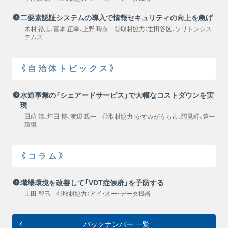
二要素認証システムの導入で情報セキュリティの向上を急げ
木村 裕志、富本 正幸、上野 玲奈 ◎取材協力：世田谷区、ソリトンシス
テムズ
《自治体トピックス》
水道事業の「シェアードサービス」で大幅なコストダウンを実
現
田﨑 清、坪田 博、渡辺 親一 ◎取材協力：かすみがうら市、阿見町、第一
環境
《コラム》
職場環境を改善して「VDT症候群」を予防する
土田 智巳 ◎取材協力：アイ・オー・データ機器
バックナンバー 一覧