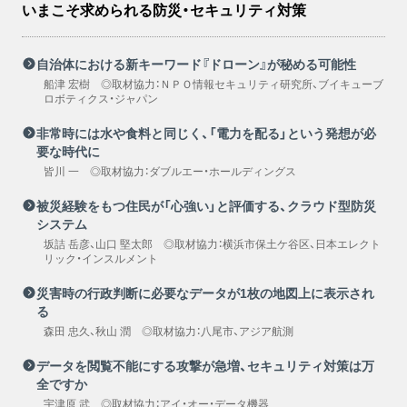
いまこそ求められる防災・セキュリティ対策
自治体における新キーワード『ドローン』が秘める可能性
船津 宏樹 ◎取材協力：ＮＰＯ情報セキュリティ研究所、ブイキューブ
ロボティクス・ジャパン
非常時には水や食料と同じく、「電力を配る」という発想が必
要な時代に
皆川 一 ◎取材協力：ダブルエー・ホールディングス
被災経験をもつ住民が「心強い」と評価する、クラウド型防災
システム
坂詰 岳彦、山口 堅太郎 ◎取材協力：横浜市保土ケ谷区、日本エレクト
リック・インスルメント
災害時の行政判断に必要なデータが1枚の地図上に表示され
る
森田 忠久、秋山 潤 ◎取材協力：八尾市、アジア航測
データを閲覧不能にする攻撃が急増、セキュリティ対策は万
全ですか
宇津原 武 ◎取材協力：アイ・オー・データ機器