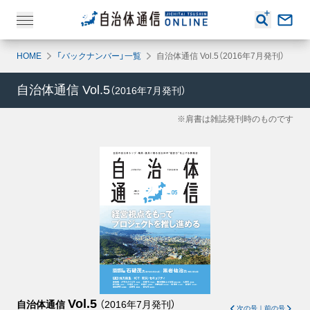
HOME
「バックナンバー」一覧
自治体通信 Vol.5（2016年7月発刊）
自治体通信
Vol.5
（
2016年7月
発刊）
※肩書は雑誌発刊時のものです
Vol.5
自治体通信
（
2016年7月
発刊）
次の号
｜
前の号