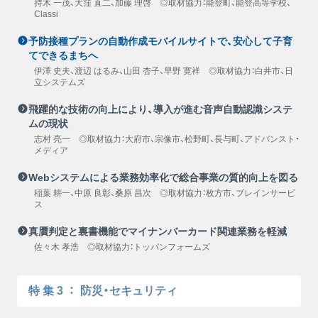
持木 一茂、大窪 直二、加藤 理啓 ◎取材協力：能登町、能登高等学校、
Classi
予防接種プランの自動作成モバイルサイトで、安心して子育
てできるまちへ
伊澤 史夫、渡辺 はるみ、山田 杏子、早野 寛祥 ◎取材協力：白井市、日
立システムズ
飛躍的な技術の向上により、導入が進む音声自動認識システ
ムの現状
志村 亮一 ◎取材協力：大府市、宗像市、松野町、長与町、アドバンスト・
メディア
Webシステムによる業務効率化で総合事業の質的向上を図る
稲葉 耕一、中原 良彰、桑原 昌次 ◎取材協力：枚方市、ブレインサービ
ス
真贋判定と裏書機能でマイナンバーカード関連業務を軽減
佐々木 孝浩 ◎取材協力：トッパンフォームズ
特集3
：
防災・セキュリティ