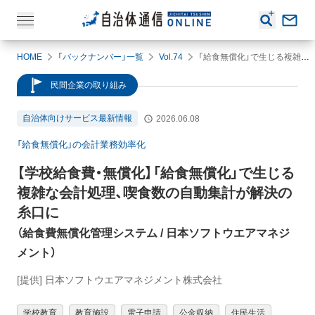
HOME
「バックナンバー」一覧
Vol.74
「給食無償化」で生じる複雑な会計処理、喫食数の自動集計が解決の糸口に
民間企業の取り組み
自治体向けサービス最新情報
2026.06.08
「給食無償化」の会計業務効率化
【学校給食費・無償化】
「給食無償化」で生じる
複雑な会計処理、喫食数の自動集計が解決の
糸口に
（
給食費無償化管理システム
/ 日本ソフトウエアマネジ
メント
）
[提供] 日本ソフトウエアマネジメント株式会社
学校教育
教育施設
電子申請
公金収納
住民生活