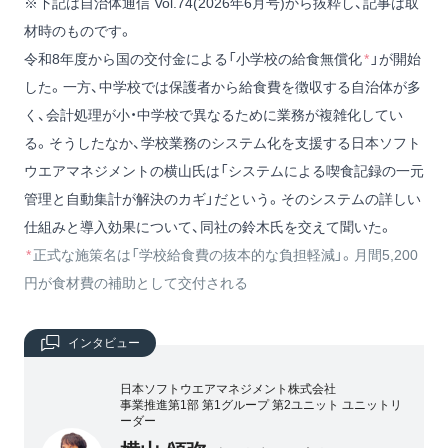
※下記は自治体通信 Vol.74(2026年6月号)から抜粋し、記事は取
材時のものです。
令和8年度から国の交付金による「小学校の給食無償化
*
」が開始
した。一方、中学校では保護者から給食費を徴収する自治体が多
く、会計処理が小・中学校で異なるために業務が複雑化してい
る。そうしたなか、学校業務のシステム化を支援する日本ソフト
ウエアマネジメントの横山氏は「システムによる喫食記録の一元
管理と自動集計が解決のカギ」だという。そのシステムの詳しい
仕組みと導入効果について、同社の鈴木氏を交えて聞いた。
*
正式な施策名は「学校給食費の抜本的な負担軽減」。月間5,200
円が食材費の補助として交付される
インタビュー
日本ソフトウエアマネジメント株式会社
事業推進第1部 第1グループ 第2ユニット ユニットリ
ーダー