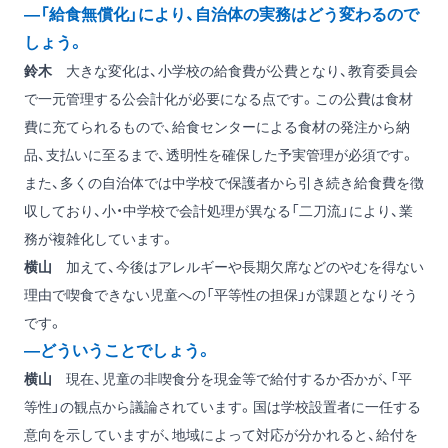
―「給食無償化」により、自治体の実務はどう変わるので
しょう。
鈴木
大きな変化は、小学校の給食費が公費となり、教育委員会
で一元管理する公会計化が必要になる点です。この公費は食材
費に充てられるもので、給食センターによる食材の発注から納
品、支払いに至るまで、透明性を確保した予実管理が必須です。
また、多くの自治体では中学校で保護者から引き続き給食費を徴
収しており、小・中学校で会計処理が異なる「二刀流」により、業
務が複雑化しています。
横山
加えて、今後はアレルギーや長期欠席などのやむを得ない
理由で喫食できない児童への「平等性の担保」が課題となりそう
です。
―どういうことでしょう。
横山
現在、児童の非喫食分を現金等で給付するか否かが、「平
等性」の観点から議論されています。国は学校設置者に一任する
意向を示していますが、地域によって対応が分かれると、給付を