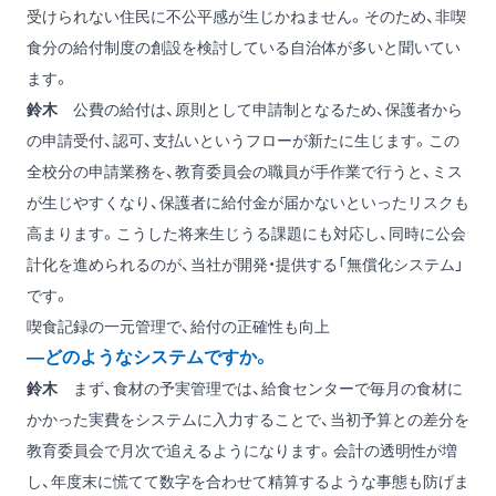
受けられない住民に不公平感が生じかねません。そのため、非喫
食分の給付制度の創設を検討している自治体が多いと聞いてい
ます。
鈴木
公費の給付は、原則として申請制となるため、保護者から
の申請受付、認可、支払いというフローが新たに生じます。この
全校分の申請業務を、教育委員会の職員が手作業で行うと、ミス
が生じやすくなり、保護者に給付金が届かないといったリスクも
高まります。こうした将来生じうる課題にも対応し、同時に公会
計化を進められるのが、当社が開発・提供する「無償化システム」
です。
喫食記録の一元管理で、給付の正確性も向上
―どのようなシステムですか。
鈴木
まず、食材の予実管理では、給食センターで毎月の食材に
かかった実費をシステムに入力することで、当初予算との差分を
教育委員会で月次で追えるようになります。会計の透明性が増
し、年度末に慌てて数字を合わせて精算するような事態も防げま