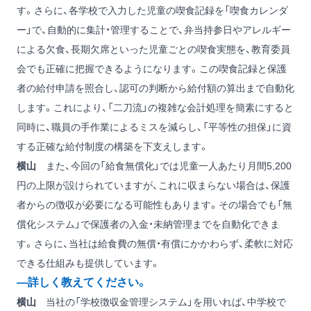
す。さらに、各学校で入力した児童の喫食記録を「喫食カレンダ
ー」で、自動的に集計・管理することで、弁当持参日やアレルギー
による欠食、長期欠席といった児童ごとの喫食実態を、教育委員
会でも正確に把握できるようになります。この喫食記録と保護
者の給付申請を照合し、認可の判断から給付額の算出まで自動化
します。これにより、「二刀流」の複雑な会計処理を簡素にすると
同時に、職員の手作業によるミスを減らし、「平等性の担保」に資
する正確な給付制度の構築を下支えします。
横山
また、今回の「給食無償化」では児童一人あたり月間5,200
円の上限が設けられていますが、これに収まらない場合は、保護
者からの徴収が必要になる可能性もあります。その場合でも「無
償化システム」で保護者の入金・未納管理までを自動化できま
す。さらに、当社は給食費の無償・有償にかかわらず、柔軟に対応
できる仕組みも提供しています。
―詳しく教えてください。
横山
当社の「学校徴収金管理システム」を用いれば、中学校で