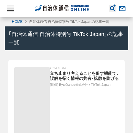
HOME
自治体通信 自治体特別号 TikTok Japanの記事一覧
「
自治体通信 自治体特別号 TikTok Japan
」の記事
一覧
2024.06.04
立ち止まり考えることを促す機能で、
誤解を招く情報の共有・拡散を防げる
[提供]
ByteDance株式会社 / TikTok Japan