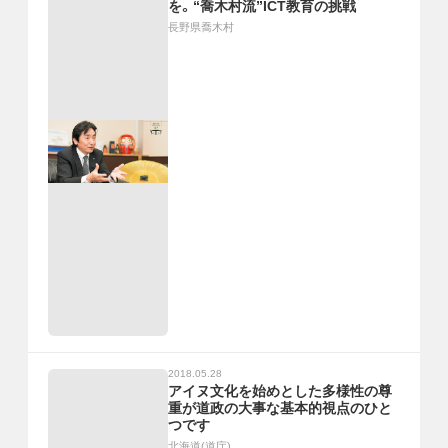
を。“喬木村流”ICT教育の挑戦
長野県喬木村
2018.05.28
アイヌ文化を始めとした多様性の尊
重が道政の大事な基本的視点のひと
つです
北海道(道庁)