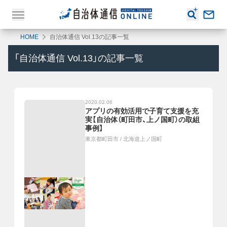
HOME
自治体通信 Vol.13の記事一覧
「
自治体通信 Vol.13
」の記事一覧
2020.02.06
アプリの有効活用で子育て支援を充
実【自治体（町田市、上ノ国町）の取組
事例】
東京都町田市
/
北海道上ノ国町