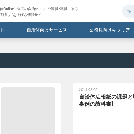
Online - 全国の自治体トップ・職員・議員に贈る
“経営力”を上げる情報サイト
ト
自治体向けサービス
公務員向けキャリア
2019.08.05
自治体広報紙の課題と
事例の教科書】