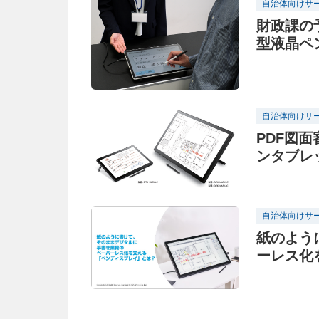
自治体向けサ
財政課の
型液晶ペン
登場
自治体向けサ
PDF図
ンタブレッ
自治体向けサ
紙のよう
ーレス化