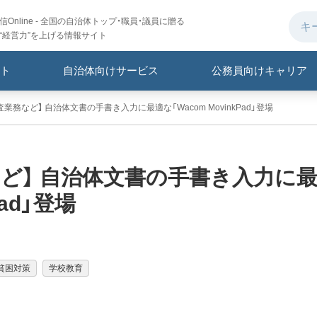
Online - 全国の自治体トップ・職員・議員に贈る
“経営力”を上げる情報サイト
ト
自治体向けサービス
公務員向けキャリア
査業務など】 自治体文書の手書き入力に最適な「Wacom MovinkPad」登場
など】 自治体文書の手書き入力に
Pad」登場
貧困対策
学校教育