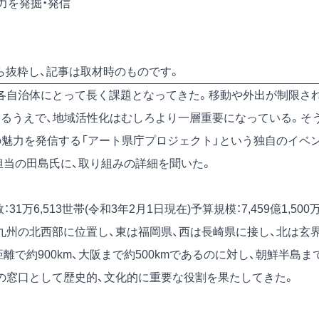
力を発掘・発信
号)から抜粋し、記事は取材時のものです。
各自治体にとって長く課題となってきた。移動や外出が制限さ
えるうえで、地域活性化はむしろより一層重要になっている。そ
の魅力を発信する「アート県庁プロジェクト」という独自のイベ
担当の田島氏に、取り組みの詳細を聞いた。
：31万6,513世帯(令和3年2月1日現在)予算規模：7,459億1,500
²概要：九州の北西部に位置し、東は福岡県、西は長崎県に接し、北は玄
で約900km、大阪まで約500kmであるのに対し、朝鮮半島ま
化の窓口として歴史的、文化的に重要な役割を果たしてきた。