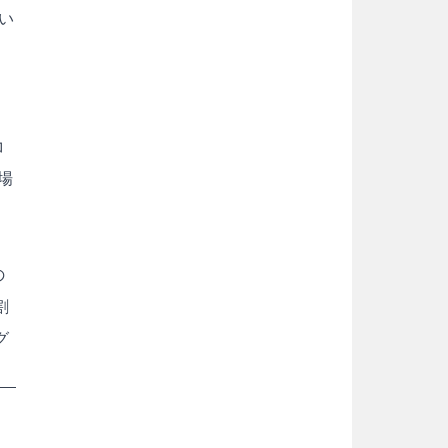
い
コ
場
の
割
グ