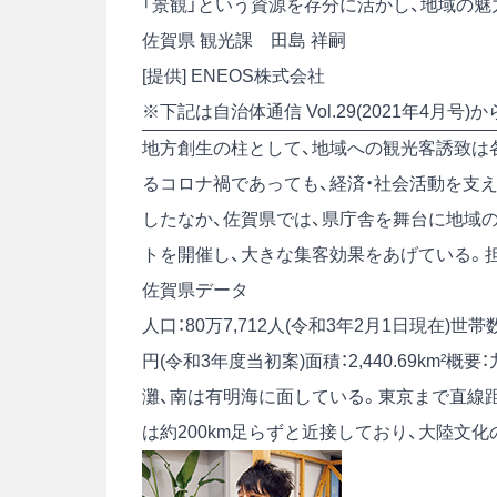
「景観」という資源を存分に活かし、地域の魅
佐賀県 観光課 田島 祥嗣
[提供] ENEOS株式会社
※下記は自治体通信 Vol.29(2021年4月
地方創生の柱として、地域への観光客誘致は
るコロナ禍であっても、経済・社会活動を支
したなか、佐賀県では、県庁舎を舞台に地域
トを開催し、大きな集客効果をあげている。
佐賀県データ
人口：80万7,712人(令和3年2月1日現在)世帯数
円(令和3年度当初案)面積：2,440.69km
灘、南は有明海に面している。東京まで直線距離
は約200km足らずと近接しており、大陸文