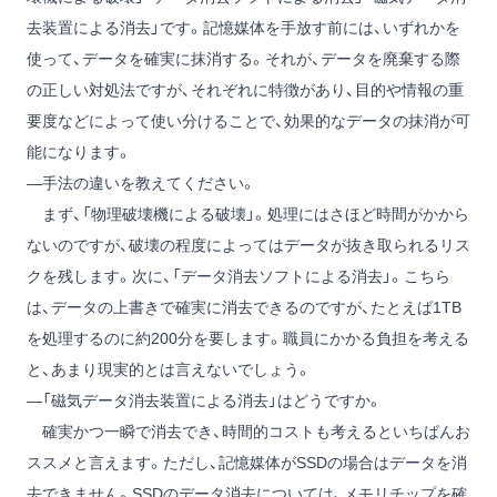
去装置による消去」です。記憶媒体を手放す前には、いずれかを
使って、データを確実に抹消する。それが、データを廃棄する際
の正しい対処法ですが、それぞれに特徴があり、目的や情報の重
要度などによって使い分けることで、効果的なデータの抹消が可
能になります。
―手法の違いを教えてください。
まず、「物理破壊機による破壊」。処理にはさほど時間がかから
ないのですが、破壊の程度によってはデータが抜き取られるリス
クを残します。次に、「データ消去ソフトによる消去」。こちら
は、データの上書きで確実に消去できるのですが、たとえば1TB
を処理するのに約200分を要します。職員にかかる負担を考える
と、あまり現実的とは言えないでしょう。
―「磁気データ消去装置による消去」はどうですか。
確実かつ一瞬で消去でき、時間的コストも考えるといちばんお
ススメと言えます。ただし、記憶媒体がSSDの場合はデータを消
去できません。SSDのデータ消去については、メモリチップを確