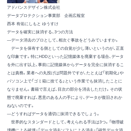
アドバンスデザイン株式会社
データプロテクション事業部 企画広報室
西本 有佑
にしもと ゆうすけ
データを確実に抹消する、3つの方法
―データ消去のプロとして、相次ぐ事故をどうみていますか。
データを保有する側としての自覚が少し薄いというのが、正直
な印象です。特にHDDといった記憶媒体を廃棄する場合、データ
を外に出す以上、事前に記憶媒体からデータを完全に抹消するこ
とは責務。業者への丸投げは問題外ですが、たとえば「初期化」や
パソコン上で「ゴミ箱に捨てる」という作業でも抹消したことに
なりません。書籍で言えば、目次の部分を消去しただけ。その状
態で廃棄すれば、悪意のある人の手により、データが復旧されか
ねないのです。
―どうすればデータを適切に抹消できるでしょう。
世界的なスタンダードとして、考えられる手法は3つ。「物理破
壊機による破壊」「データ消去ソフトによる消去」「磁気データ消