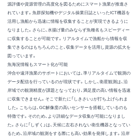
源評価や資源管理の高度化を図るためにスマート漁業が推進さ
れています。魚群探知機やデジタル操業日誌といったICT機器を
活用し漁船から迅速に情報を収集することが実現できるように
なりました。さらに、水揚げ量のみならず魚種名もスピーディー
に収集することが可能です。リアルタイムで漁船から情報を収
集できるのはもちろんのこと、収集データを活用し資源の拡大を
図っています。
魚海況情報もスマート化が可能
沖合や遠洋漁業のサポートにおいては、準リアルタイムで観測の
データ配信を行っているのが現状です。しかし、衛星観測は、沿
岸域での観測精度が課題となっており、満足度の高い情報を迅速
に収集できません。そこで新たに「しきさい」が打ち上げられま
した。こちらは、GC解像度の高いセンサーを搭載しているのも
特徴です。そのため、より詳細なデータ収集が可能になりまし
た。さらに「しずく」は、天候に左右されない衛生機器となってい
るため、沿岸域の観測をする際にも高い効果を発揮します。沿岸