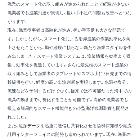
漁業のスマート化の取り組みが進められたことで経験が少ない
漁業者でも漁業到達が実現し、担い手不足の問題も改善へとつな
がります。
現在、漁業従事者は高齢化が進み、担い手不足も大きな問題で
す。しかしながら、スマート化による沿岸漁業の作業効率化を向
上させたことから、勘や経験に頼らない新たな漁業スタイルを生
み出しました。スマート漁業システムは、漁業情報を効率よく収
集し効率化を促進しています。さらに最先端のスマート漁業の
取り組みとして漁業者のタブレットやスマホ上に7日先までの情
報提供を行い、鮮度の高い出漁判断を実現します。水温や塩分、
流速などを予測するだけでなく、従来では不可能だった海中での
漁具の動きまで可視化することが可能です。高齢の漁業者でも
扱える簡易的なスマート機能付きの小型海洋観測装置も開発さ
れました。
また、魚探データを迅速に送信し共有化させる魚群探知機や潮流
計用インターフェイスの開発も進められています。現在、漁業の