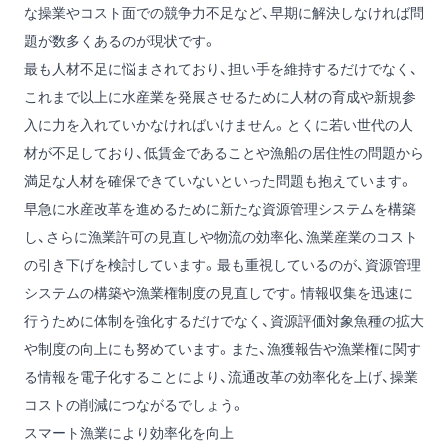
な操業やコスト面での競争力不足など、早期に解決しなければ問
題が数多くあるのが現状です。
最も人材不足に悩まされており、担い手を維持するだけでなく、
これまで以上に水産業を発展させるために人材の育成や新規参
入に力を入れていかなければいけません。とくに若い世代の人
材が不足しており、低賃金であることや漁船の居住性の問題から
満足な人材を確保できていないといった問題も抱えています。
早急に水産改革を進めるために新たな資源管理システムを構築
し、さらに漁業許可の見直しや物流の効率化、漁業産業のコスト
の引き下げを検討しています。最も重視しているのが、資源管理
システムの構築や漁業権制度の見直しです。情報収集を迅速に
行うために体制を強化するだけでなく、資源評価対象魚種の拡大
や制度の向上にも努めています。また、漁獲報告や漁業権に関す
る情報を電子化することにより、流通改革の効率化を上げ、操業
コストの削減につながるでしょう。
スマート漁業により効率化を向上