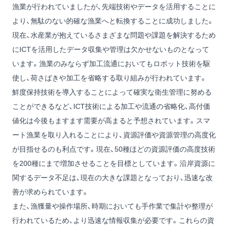
漁業が行われていましたが、先端技術やデータを活用することに
より、無駄のない的確な漁業へと転換することに成功しました。
現在、水産業が抱えているさまざまな問題や課題を解決するため
にICTを活用したデータ収集や管理は欠かせないものとなって
います。漁業のみならず加工流通においてもロボット技術を駆
使し、荷さばきや加工を省略する取り組みが行われています。
鮮度保持技術を導入することによって確実な衛生管理に努める
ことができるなど、ICT技術による加工や流通の省略化、高付価
値化は今後もますます需要が高まると予想されています。スマ
ート漁業を取り入れることにより、資源評価や資源管理の高度化
が目指せるのも利点です。現在、50種ほどの資源評価の高度技術
を200種にまで増加させることを目標としています。沿岸資源に
関するデータ不足は、現在の大きな課題となっており、迅速な改
善が求められています。
また、漁獲量や操作場所、時期においても手作業で集計や整理が
行われているため、より迅速な情報収集が必要です。これらの資