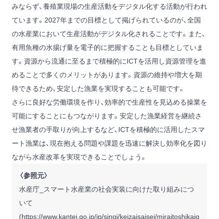
みならず、養殖業現場の生産活動をデジタル化する活動が行われ
ています。2027年までの目標として掲げられているのが、全国
の水産業において生産活動がデジタル化されることです。また、
有用魚種の水揚げ量を電子的に把握することも目標としていま
す。資源から流通に至るまで積極的にICTを活用し資源管理を進
めることで多くのメリットがあります。資源の維持や増大を期
待できるため、安定した漁業を実現することも可能です。
さらに良好な労働環境を作り、効率的で生産性を見込める操業を
可能にすることにもつながります。安定した漁業経営を継続さ
せ漁業者の手取りが向上するなど、ICTを積極的に活用したスマ
ート漁業は、現在抱える問題や課題を迅速に解決し効率化を図り
ながら水産改革を実現できることでしょう。
〈参照元〉
水産庁_スマート水産業の社会実装に向けた取り組みにつ
いて
(
https://www.kantei.go.jp/jp/singi/keizaisaisei/miraitoshikaig