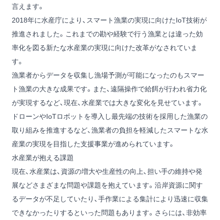
言えます。
2018年に水産庁により、スマート漁業の実現に向けたIoT技術が
推進されました。これまでの勘や経験で行う漁業とは違った効
率化を図る新たな水産業の実現に向けた改革がなされていま
す。
漁業者からデータを収集し漁場予測が可能になったのもスマー
ト漁業の大きな成果です。また、遠隔操作で給餌が行われ省力化
が実現するなど、現在、水産業では大きな変化を見せています。
ドローンやIoTロボットを導入し最先端の技術を採用した漁業の
取り組みを推進するなど、漁業者の負担を軽減したスマートな水
産業の実現を目指した支援事業が進められています。
水産業が抱える課題
現在、水産業は、資源の増大や生産性の向上、担い手の維持や発
展などさまざまな問題や課題を抱えています。沿岸資源に関す
るデータが不足していたり、手作業による集計により迅速に収集
できなかったりするといった問題もあります。さらには、非効率