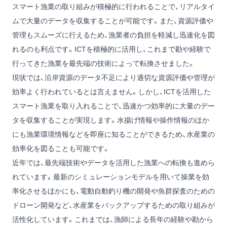
スマート漁業の取り組みが積極的に行われることで、リアルタイ
ムで大量のデータを収集することが可能です。また、資源評価や
管理もスムーズに行えるため、漁業者の負担を軽減し迅速化を図
れるのも利点です。ICTを積極的に活用し、これまで勘や経験で
行ってきた漁業を最先端の技術によって転換させました。
現状では、沿岸資源のデータ不足により適切な資源評価や管理が
効率よく行われているとは言えません。しかし、ICTを活用した
スマート漁業を取り入れることで、迅速かつ効率的に大量のデー
タを収集することが実現します。水揚げ情報や操作情報のほか
にも漁業環境情報などを即座に知ることができるため、水産業の
効率化を図ることも可能です。
近年では、最先端技術やデータを活用した漁業への転換も進めら
れています。最新のシミュレーションモデルを用いて操業を効
率化させるほかにも、電動自動釣り機の開発や魚群探査のための
ドローン開発など、水産業をバックアップするための取り組みが
活性化しています。これまでは、漁師による長年の経験や勘から