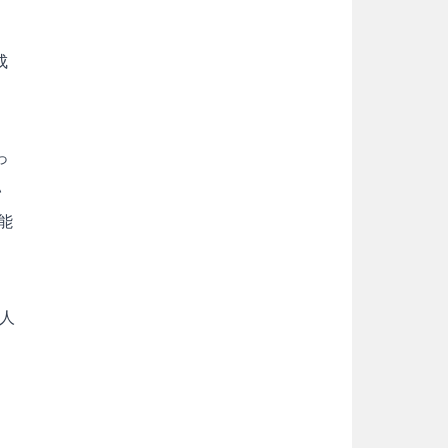
成
っ
い
能
の人