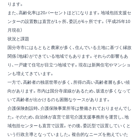
ります。
また、高齢化率は20パーセントほどになります。地域包括支援セ
ンターの設置数は直営が1ヶ所、委託が6ヶ所です。（平成25年10
月現在）
状況と課題
国分寺市にはもともと農家が多く、住んでいる土地に基づく縁故
関係（地縁）ができている地域でもあります。それらの影響もあ
り、一戸建て住宅が目立つ地域です。現在は新興住宅やマンショ
ンも増えてきています。
一方で、高齢者の独居世帯が多く、所得の高い高齢者層も多い傾
向があります。市内は国分寺崖線があるため、坂道が多くなって
いて高齢者が出かけるのも困難なケースがあります。
介護保険創設時、介護保険事業所等は整備されておりませんでし
た。そのため、自治体が直営で居宅介護支援事務所を運営し、地
域包括センターも直営で設置。その後、委託型で設置していくと
いう行政主導となっていました。複合的なニーズを抱えていた