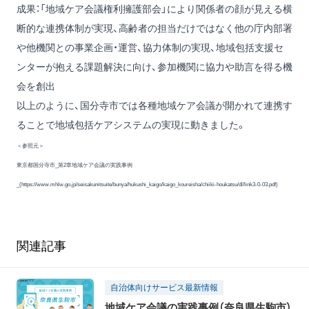
成果：「地域ケア会議権利擁護部会」により関係者の顔が見える横
断的な連携体制が実現、高齢者の担当だけではなく他の庁内部署
や他機関との事業企画・運営、協力体制の実現、地域包括支援セ
ンターが抱える課題解決に向け、参加機関に協力や助言を得る機
会を創出
以上のように、国分寺市では各種地域ケア会議が開かれて連携す
ることで地域包括ケアシステムの実現に動きました。
＜参照元＞
東京都国分寺市_第2章地域ケア会議の実践事例
_(
https://www.mhlw.go.jp/seisakunitsuite/bunya/hukushi_kaigo/kaigo_koureisha/chiiki-houkatsu/dl/link3-0-03.pdf
)
関連記事
自治体向けサービス最新情報
地域ケア会議の実践事例（奈良県生駒市）