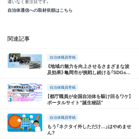
違いなく要注目です。
自治体通信への取材依頼は
こちら
関連記事
自治体職員寄稿
《地域の魅力を向上させるさまざまな波
及効果》亀岡市が挑戦し続ける「SDGsの
まちづくり」～後編
自治体職員寄稿
【都庁職員が全国自治体を駆け回るワケ】
ポータルサイト“誕生秘話”
自治体職員寄稿
もう「ネクタイ外しただけ…」はやめませ
ん?