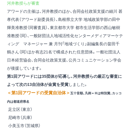
河井教授らが審査
アワードの主催は、河井教授のほか、合同会社政策支援の細川 甚
孝代表（アワード副委員長）、島根県立大学 地域政策学部の田中
輝美准教授（同審査員）、東京都市大学 都市生活学部の西山敏樹
准教授（同）、一般財団法人地域活性化センターメディアマーケテ
ィング マネージャー 兼 月刊「地域づくり」副編集長の畠田千
鶴さん（同）ほか有志21名で構成された任意団体。一般社団法人
日本経営協会、合同会社政策支援、公共コミュニケーション学会
が後援しています。
第1回アワードには35団体が応募し、河井教授らの厳正な審査に
よって次の13自治体が金賞を受賞
しました。
＜第1回アワードの受賞自治体＞
五十音順、凡例＝※は特別賞、カッコ
内は都道府県名
足立区（東京）
尼崎市（兵庫）
小美玉市（茨城県）