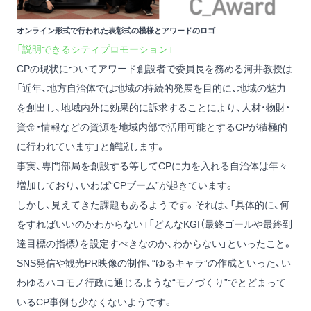
オンライン形式で行われた表彰式の模様とアワードのロゴ
「説明できるシティプロモーション」
CPの現状についてアワード創設者で委員長を務める河井教授は
「近年、地方自治体では地域の持続的発展を目的に、地域の魅力
を創出し、地域内外に効果的に訴求することにより、人材・物財・
資金・情報などの資源を地域内部で活用可能とするCPが積極的
に行われています」と解説します。
事実、専門部局を創設する等してCPに力を入れる自治体は年々
増加しており、いわば“CPブーム”が起きています。
しかし、見えてきた課題もあるようです。それは、「具体的に、何
をすればいいのかわからない」「どんなKGI（最終ゴールや最終到
達目標の指標）を設定すべきなのか、わからない」といったこと。
SNS発信や観光PR映像の制作、“ゆるキャラ”の作成といった、い
わゆるハコモノ行政に通じるような“モノづくり”でとどまって
いるCP事例も少なくないようです。