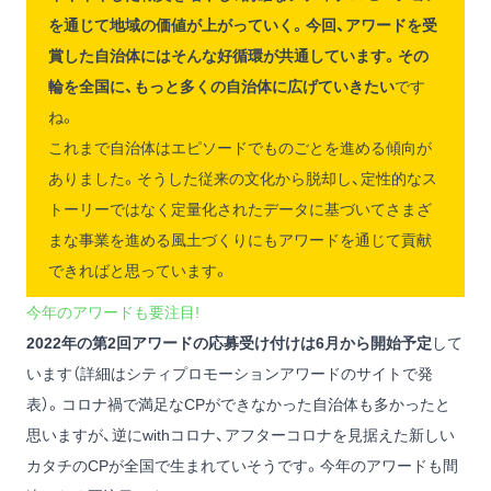
を通じて地域の価値が上がっていく。今回、アワードを受
賞した自治体にはそんな好循環が共通しています。その
輪を全国に、もっと多くの自治体に広げていきたい
です
ね。
これまで自治体はエピソードでものごとを進める傾向が
ありました。そうした従来の文化から脱却し、定性的なス
トーリーではなく定量化されたデータに基づいてさまざ
まな事業を進める風土づくりにもアワードを通じて貢献
できればと思っています。
今年のアワードも要注目!
2022年の第2回アワードの応募受け付けは6月から開始予定
して
います（詳細はシティプロモーションアワードのサイトで発
表）。コロナ禍で満足なCPができなかった自治体も多かったと
思いますが、逆にwithコロナ、アフターコロナを見据えた新しい
カタチのCPが全国で生まれていそうです。今年のアワードも間