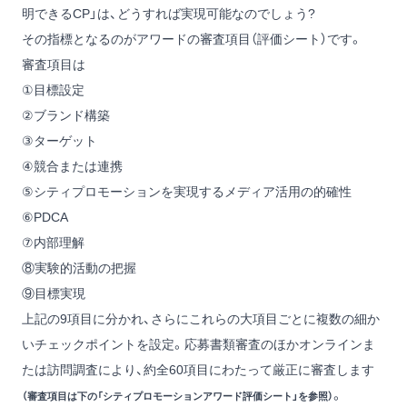
明できるCP」は、どうすれば実現可能なのでしょう?
その指標となるのがアワードの審査項目（評価シート）です。
審査項目は
①目標設定
②ブランド構築
③ターゲット
④競合または連携
⑤シティプロモーションを実現するメディア活用の的確性
⑥PDCA
⑦内部理解
⑧実験的活動の把握
⑨目標実現
上記の9項目に分かれ、さらにこれらの大項目ごとに複数の細か
いチェックポイントを設定。応募書類審査のほかオンラインま
たは訪問調査により、約全60項目にわたって厳正に審査します
。
（審査項目は下の「シティプロモーションアワード評価シート」を参照）