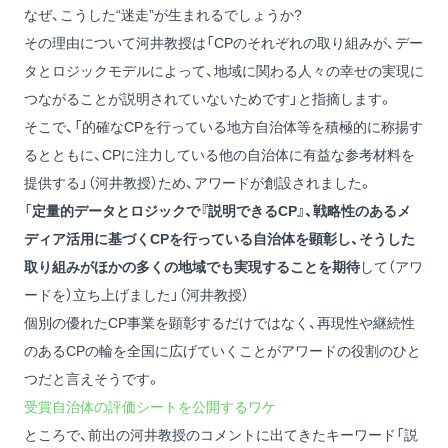
なぜ、こうした“迷走”が生まれるでしょうか?
その理由について河井教授は「CPのそれぞれの取り組みが、デー
タとロジックモデルによって、地域に関わる人々の幸せの実現に
つながることが説明されていないためです」と指摘します。
そこで、「的確なCPを行っている地方自治体等を積極的に称揚す
るとともに、CPに注力している他の自治体に有益な参考材料を
提供する」（河井教授）ため、アワードが創設されました。
「
定量的データとロジックで『説明できるCP』、戦略性のあるメ
ディア活用に基づくCPを行っている自治体を顕彰し、そうした
取り組みがほかの多くの地域でも実現することを期待
して（アワ
ードを）立ち上げました」（河井教授）
個別の優れたCP事業を顕彰するだけではなく、再現性や継続性
のあるCPの輪を全国に広げていくことがアワードの役割のひと
つだと言えそうです。
受賞自治体の評価シートを公開するワケ
ところで、前出の河井教授のコメントに出てきたキーワード「説