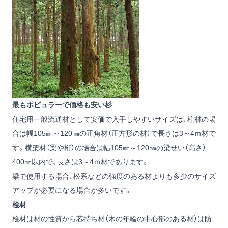
最もポピュラーで価格も安い杉
住宅用一般流通材として安価で入手しやすいサイズは、柱材の場
合は幅105㎜～120㎜の正角材（正方形の材）で長さは3～4ｍ材で
す。横架材（梁や桁）の場合は幅105㎜～120㎜の梁せい（高さ）
400㎜以内で、長さは3～4ｍ材であります。
梁で使用する場合、松系などの強度のある材よりも多少のサイズ
アップが必要になる場合が多いです。
桧材
桧材は材の性質から芯持ち材（木の年輪の中心部のある材）は防