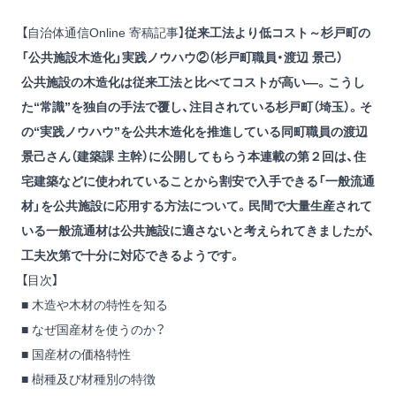
【自治体通信Online 寄稿記事】
従来工法より低コスト～杉戸町の
「公共施設木造化」実践ノウハウ②（杉戸町職員・渡辺 景己）
公共施設の木造化は従来工法と比べてコストが高い―。こうし
た“常識”を独自の手法で覆し、注目されている杉戸町（埼玉）。そ
の“実践ノウハウ”を公共木造化を推進している同町職員の渡辺
景己さん（建築課 主幹）に公開してもらう本連載の第２回は、住
宅建築などに使われていることから割安で入手できる「一般流通
材」を公共施設に応用する方法について。民間で大量生産されて
いる一般流通材は公共施設に適さないと考えられてきましたが、
工夫次第で十分に対応できるようです。
【目次】
■ 木造や木材の特性を知る
■ なぜ国産材を使うのか？
■ 国産材の価格特性
■ 樹種及び材種別の特徴