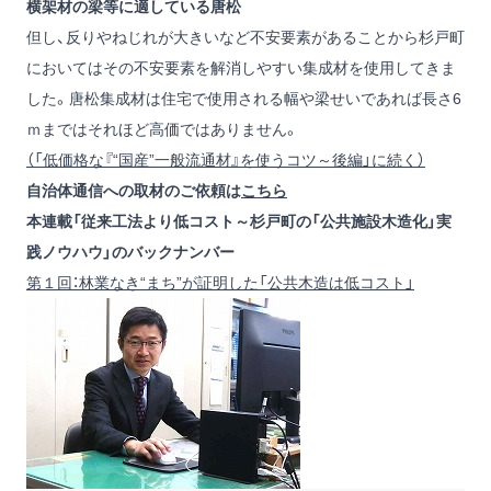
横架材の梁等に適している唐松
但し、反りやねじれが大きいなど不安要素があることから杉戸町
においてはその不安要素を解消しやすい集成材を使用してきま
した。唐松集成材は住宅で使用される幅や梁せいであれば長さ6
ｍまではそれほど高価ではありません。
（「低価格な『“国産”一般流通材』を使うコツ～後編」に続く）
自治体通信への取材のご依頼は
こちら
本連載「従来工法より低コスト～杉戸町の「公共施設木造化」実
践ノウハウ」のバックナンバー
第１回：林業なき“まち”が証明した「公共木造は低コスト」