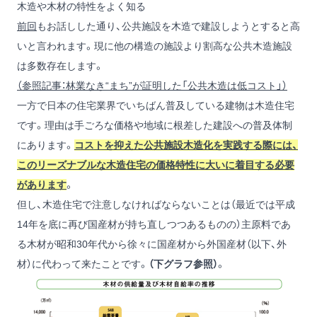
木造や木材の特性をよく知る
前回
もお話しした通り、公共施設を木造で建設しようとすると高
いと言われます。現に他の構造の施設より割高な公共木造施設
は多数存在します。
（参照記事：林業なき“まち”が証明した「公共木造は低コスト」）
一方で日本の住宅業界でいちばん普及している建物は木造住宅
です。理由は手ごろな価格や地域に根差した建設への普及体制
にあります。
コストを抑えた公共施設木造化を実践する際には、
このリーズナブルな木造住宅の価格特性に大いに着目する必要
があります
。
但し、木造住宅で注意しなければならないことは（最近では平成
14年を底に再び国産材が持ち直しつつあるものの）主原料であ
る木材が昭和30年代から徐々に国産材から外国産材（以下、外
材）に代わって来たことです。
（下グラフ参照）
。