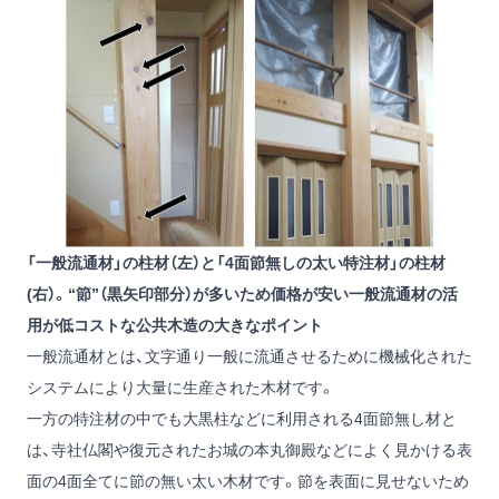
「一般流通材」の柱材（左）と「4面節無しの太い特注材」の柱材
(右）。“節”（黒矢印部分）が多いため価格が安い一般流通材の活
用が低コストな公共木造の大きなポイント
一般流通材とは、文字通り一般に流通させるために機械化された
システムにより大量に生産された木材です。
一方の特注材の中でも大黒柱などに利用される4面節無し材と
は、寺社仏閣や復元されたお城の本丸御殿などによく見かける表
面の4面全てに節の無い太い木材です。節を表面に見せないため