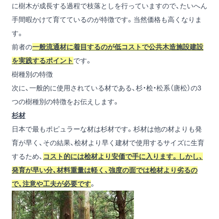
に樹木が成長する過程で枝落としを行っていますので、たいへん
手間暇かけて育てているのが特徴です。当然価格も高くなりま
す。
前者の
一般流通材に着目するのが低コストで公共木造施設建設
を実践するポイント
です。
樹種別の特徴
次に、一般的に使用されている材である、杉・桧・松系（唐松）の3
つの樹種別の特徴をお伝えします。
杉材
日本で最もポピュラーな材は杉材です。杉材は他の材よりも発
育が早く、その結果、桧材より早く建材で使用するサイズに生育
するため、
コスト的には桧材より安価で手に入ります。しかし、
発育が早い分、材料重量は軽く、強度の面では桧材より劣るの
で、注意や工夫が必要です
。