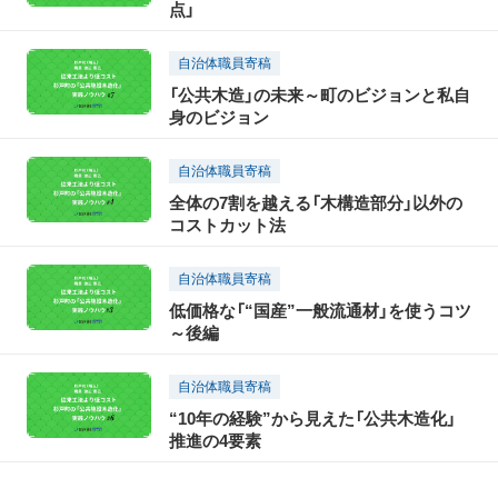
点」
自治体職員寄稿
「公共木造」の未来～町のビジョンと私自
身のビジョン
自治体職員寄稿
全体の7割を越える「木構造部分」以外の
コストカット法
自治体職員寄稿
低価格な「“国産”一般流通材」を使うコツ
～後編
自治体職員寄稿
“10年の経験”から見えた「公共木造化」
推進の4要素