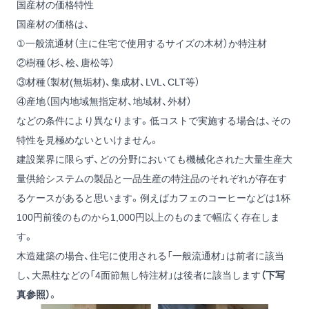
国産材の価格特性
国産材の価格は、
①一般流通材（主に住宅で使用するサイズの木材）か特注材
②樹種（杉、桧、唐松等）
③材種（製材(無垢材)、集成材、LVL、CLT等）
④産地（国内地域無指定材、地域材、外材）
などの条件により異なります。低コストで実施する場合は、その
特性を見極めないといけません。
建設業界に限らず、どの分野においても機械化された大量生産大
量供給システムの製品と一品生産の特注品のそれぞれが存在す
るケースがあると思います。例えばカフェのコーヒーなどは1杯
100円前後のものから1,000円以上のものまで幅広く存在しま
す。
木造建築の場合、住宅に使用される「一般流通材」は前者に該当
し、大黒柱などの「4面節無し特注材」は後者に該当します
（下写
真参照）
。