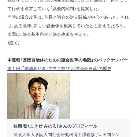
て行政を運営していく「議会内閣制」を提案した。
当時の議会改革は、首長と議会の対立関係が中心であった。それ
は、ある意味、新しい議会像を模索していたとも言えるだろう。
次回は、議会基本条例と議会改革を考える。
（続く）
本連載「基礎自治体のための議会改革の地図」のバックナンバー
第１回：「削減ありき」でヨコ並び“地方議会改革”の歴史
牧瀬 稔（まきせ みのる）さんのプロフィール
法政大学大学院人間社会研究科博士課程修了。民間シン