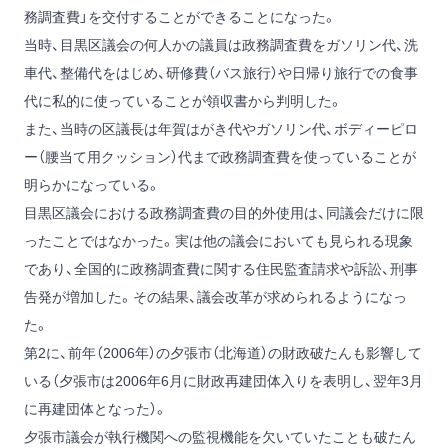
務調査費」を交付することができることになった。
当時、目黒区議会の何人かの議員は政務調査費をガソリン代、洗
車代、整備代をはじめ、研修費（バス旅行）や日帰り旅行での食事
代に私的に使っていることが領収書から判明した。
また、当時の区議長は年賀はがき代やガソリン代、ボディーピロ
ー（腰当て用クッション）代まで政務調査費を使っていることが
明らかになっている。
目黒区議会における政務調査費の目的外使用は、同議会だけに限
ったことではなかった。実は他の議会においても見られる現象
であり、全国的に政務調査費に関する住民監査請求や訴訟、刑事
告発が増加した。その結果、議会改革が求められるようになっ
た。
第2に、前年（2006年）の夕張市（北海道）の財政破たんも影響して
いる（夕張市は2006年6月に財政再建団体入りを表明し、翌年3月
に再建団体となった）。
夕張市議会が執行機関への監視機能を欠いていたことも破たん