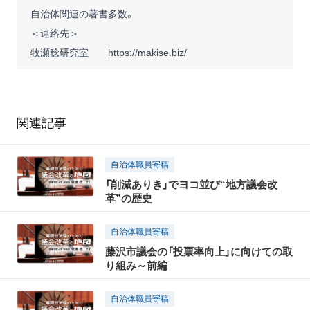
自治体関連の著書多数。
＜連絡先＞
牧瀬稔研究室
https://makise.biz/
関連記事
自治体職員寄稿
「削減ありき」でヨコ並び“地方議会改
革”の歴史
自治体職員寄稿
藤沢市議会の「投票率向上」に向けての取
り組み～前編
自治体職員寄稿