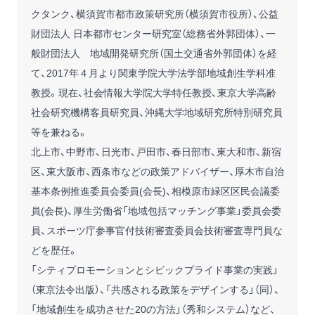
クタンク、横須賀市都市政策研究所（横須賀市役所）、公益
財団法人 日本都市センター研究室（総務省外郭団体）、一
般財団法人 地域開発研究所（国土交通省外郭団体）を経
て、2017年４月より関東学院大学法学部地域創生学科准
教授。現在、社会情報大学院大学特任教授、東京大学高齢
社会研究機構客員研究員、沖縄大学地域研究所特別研究員
等を兼ねる。
北上市、中野市、日光市、戸田市、春日部市、東大和市、新宿
区、東大阪市、西条市などの政策アドバイザー、厚木市自治
基本条例推進委員会委員(会長)、相模原市緑区区民会議委
員(会長)、厚生労働省「地域包括マッチング事業」委員会委
員、スポーツ庁参事官付技術審査委員会技術審査専門員な
どを歴任。
「シティプロモーションとシビックプライド事業の実践」
（東京法令出版）、「共感される政策をデザインする」（同）、
「地域創生を成功させた20の方法」（秀和システム）など、