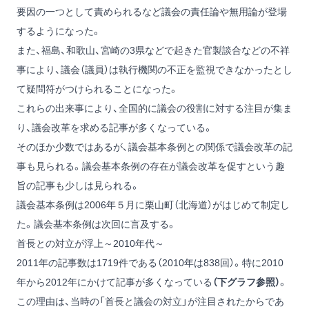
要因の一つとして責められるなど議会の責任論や無用論が登場
するようになった。
また、福島、和歌山、宮崎の3県などで起きた官製談合などの不祥
事により、議会（議員）は執行機関の不正を監視できなかったとし
て疑問符がつけられることになった。
これらの出来事により、全国的に議会の役割に対する注目が集ま
り、議会改革を求める記事が多くなっている。
そのほか少数ではあるが、議会基本条例との関係で議会改革の記
事も見られる。議会基本条例の存在が議会改革を促すという趣
旨の記事も少しは見られる。
議会基本条例は2006年５月に栗山町（北海道）がはじめて制定し
た。議会基本条例は次回に言及する。
首長との対立が浮上～2010年代～
2011年の記事数は1719件である（2010年は838回）。特に2010
年から2012年にかけて記事が多くなっている
（下グラフ参照）
。
この理由は、当時の「首長と議会の対立」が注目されたからであ