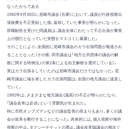
なったからである
1992年9月30日に尼崎市議会（兵庫）において、議員が行政視察出
張旅費を不正受給した後、返却していた事実が明らかになった。
辞職勧告を受けた同議員は、議会全体にわたって不正出張が事実
上の慣行となっていた実態をマスコミに暴露した。
そのことにより、全国的に尼崎市議会のカラ出張問題が報道され
ることとなった（その後、同市議会は「地方公共団体の議会の解
散に関する特例法」の第2条による自主解散を選択している）。
実はカラ出張をしていたのは尼崎市議会だけではなかった。尼
崎市議会に端を発したカラ出張問題は、全国の地方議会に波及し
ていく。
1992年は、さまざまな地方議会（議員）の不正が明らかになり、
「議会改革は必須」という雰囲気が生まれた。
特に市民オンブズマンなどの議会監視の高まりもあり、多くの議
会が改革を断行することになった。具体的には、個人視察や海外
視察の中止、タクシーチケットの廃止、議会改革協議会の相次ぐ