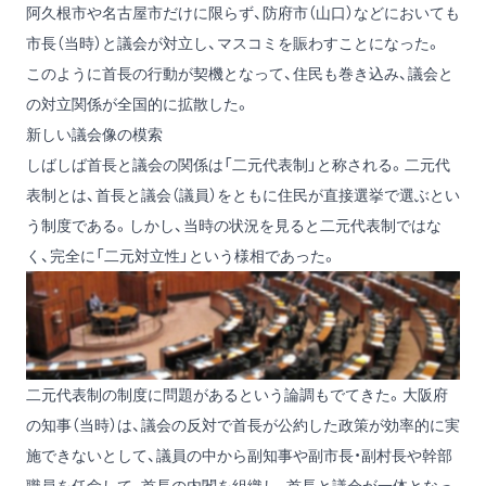
阿久根市や名古屋市だけに限らず、防府市（山口）などにおいても
市長（当時）と議会が対立し、マスコミを賑わすことになった。
このように首長の行動が契機となって、住民も巻き込み、議会と
の対立関係が全国的に拡散した。
新しい議会像の模索
しばしば首長と議会の関係は「二元代表制」と称される。二元代
表制とは、首長と議会（議員）をともに住民が直接選挙で選ぶとい
う制度である。しかし、当時の状況を見ると二元代表制ではな
く、完全に「二元対立性」という様相であった。
二元代表制の制度に問題があるという論調もでてきた。大阪府
の知事（当時）は、議会の反対で首長が公約した政策が効率的に実
施できないとして、議員の中から副知事や副市長・副村長や幹部
職員を任命して、首長の内閣を組織し、首長と議会が一体となっ