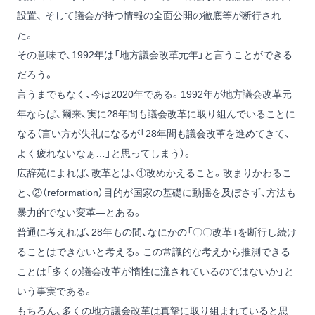
設置、 そして議会が持つ情報の全面公開の徹底等が断行され
た。
その意味で、1992年は「地方議会改革元年」と言うことができる
だろう。
言うまでもなく、今は2020年である。1992年が地方議会改革元
年ならば、爾来、実に28年間も議会改革に取り組んでいることに
なる（言い方が失礼になるが「28年間も議会改革を進めてきて、
よく疲れないなぁ…」と思ってしまう）。
広辞苑によれば、改革とは、①改めかえること。改まりかわるこ
と、②（reformation）目的が国家の基礎に動揺を及ぼさず、方法も
暴力的でない変革―とある。
普通に考えれば、28年もの間、なにかの「〇〇改革」を断行し続け
ることはできないと考える。この常識的な考えから推測できる
ことは「多くの議会改革が惰性に流されているのではないか」と
いう事実である。
もちろん、多くの地方議会改革は真摯に取り組まれていると思