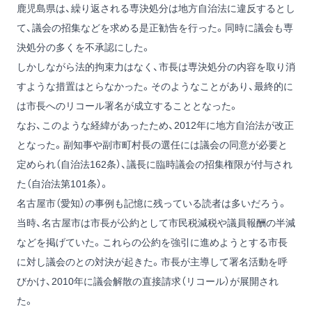
鹿児島県は、繰り返される専決処分は地方自治法に違反するとし
て、議会の招集などを求める是正勧告を行った。同時に議会も専
決処分の多くを不承認にした。
しかしながら法的拘束力はなく、市長は専決処分の内容を取り消
すような措置はとらなかった。そのようなことがあり、最終的に
は市長へのリコール署名が成立することとなった。
なお、このような経緯があったため、2012年に地方自治法が改正
となった。副知事や副市町村長の選任には議会の同意が必要と
定められ（自治法162条）、議長に臨時議会の招集権限が付与され
た（自治法第101条）。
名古屋市（愛知）の事例も記憶に残っている読者は多いだろう。
当時、名古屋市は市長が公約として市民税減税や議員報酬の半減
などを掲げていた。これらの公約を強引に進めようとする市長
に対し議会のとの対決が起きた。市長が主導して署名活動を呼
びかけ、2010年に議会解散の直接請求（リコール）が展開され
た。