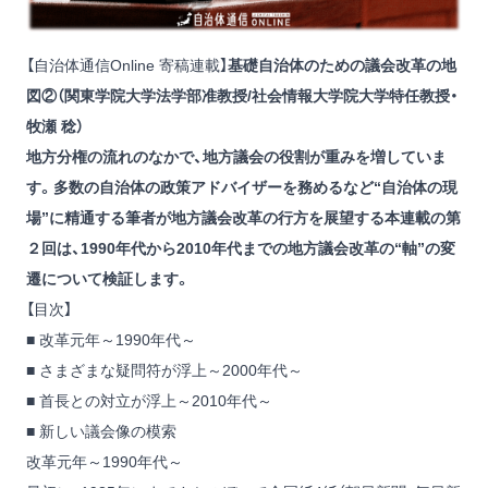
【自治体通信Online 寄稿連載】
基礎自治体のための議会改革の地
図②（関東学院大学法学部准教授/社会情報大学院大学特任教授・
牧瀬 稔）
地方分権の流れのなかで、地方議会の役割が重みを増していま
す。多数の自治体の政策アドバイザーを務めるなど“自治体の現
場”に精通する筆者が地方議会改革の行方を展望する本連載の第
２回は、1990年代から2010年代までの地方議会改革の“軸”の変
遷について検証します。
【目次】
■ 改革元年～1990年代～
■ さまざまな疑問符が浮上～2000年代～
■ 首長との対立が浮上～2010年代～
■ 新しい議会像の模索
改革元年～1990年代～