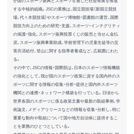
が国のスポーツ振興とスポーツを通じた社会発展を推進
する中核的組織。JSCの業務は、国立競技場（新国立競技
場、代々木競技場）やスポーツ博物館・図書館の運営、国際
競技力向上のための研究・支援、スポーツ・インテグリティ
の保護・強化、スポーツ振興投票くじの販売と当せん金払
戻、スポーツ振興事業助成、学校管理下の児童生徒等の災
害共済給付、登山に関する指導者養成など、広範囲にわた
る。
その中で、JSCの情報・国際部は、日本のスポーツ情報機能
の強化として、我が国のスポーツ政策に資する国内外のス
ポーツに関する情報の収集・分析・提供と国内外スポーツ
機関との連携・ネットワーク構築を行っている。日頃から
世界各国のスポーツに係る政策文書や最新の取組事例、学
術論文、メディアリリースなどの情報を収集・分析し、特に
重要な動向や取組について国や地方自治体に提供するこ
とを業務のひとつとしている。