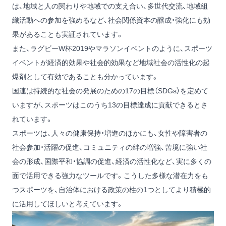
は、地域と人の関わりや地域での支え合い、多世代交流、地域組
織活動への参加を強めるなど、社会関係資本の醸成・強化にも効
果があることも実証されています。
また、ラグビーW杯2019やマラソンイベントのように、スポーツ
イベントが経済的効果や社会的効果など地域社会の活性化の起
爆剤として有効であることも分かっています。
国連は持続的な社会の発展のための17の目標（SDGs）を定めて
いますが、スポーツはこのうち13の目標達成に貢献できるとさ
れています。
スポーツは、人々の健康保持・増進のほかにも、女性や障害者の
社会参加・活躍の促進、コミュニティの絆の増強、苦境に強い社
会の形成、国際平和・協調の促進、経済の活性化など、実に多くの
面で活用できる強力なツールです。こうした多様な潜在力をも
つスポーツを、自治体における政策の柱の1つとしてより積極的
に活用してほしいと考えています。