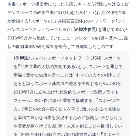
本書「スポーツ担当者になったら読む本～地方行政におけるエビ
デンスベースの政策立案に取り組むために～」は、約740自治体
が参画する「スポーツの力 共同宣言団体」のネットワーク「ジャ
パンスポーツネットワーク（JSN）」
（※脚注参照）
を通じてJSCが
2016年9月から配信していたニュースレターの内容を基本に、最
新の取組事例や研究成果を補完して再編集したものです。
（※脚注）
ジャパンスポーツネットワーク（JSN）
：スポーツ
を「世界共通の人類の文化である」とし、スポーツを通じて
幸福で豊かな生活を営むことは「すべての人々の権利」で
あると謳うスポーツ基本法の理念を実現するため、JSCが
2013年7月に立ち上げた総合的なスポーツ政策プラット
フォーム。JSC・自治体・企業等で構成する。「スポーツの
力」で明日の社会を拓くヒトを育て、活力のある地域社会
と幸福で豊かな日本を実現するために協働し、子どもたち
や若者が夢を持てる国、輝く未来を創ることを目指してい
る。2020年4月1日時点で、738の地方自治体と「スポーツ