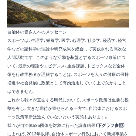
自治体の皆さんへのメッセージ
スポーツは、生理学、栄養学、医学、心理学、社会学、経済学、経営
学などの諸科学の理論や研究成果を総合して実践される高次な
人間活動です。このような活動を基盤とするスポーツ政策につ
いて、最新の理論やエビデンス、重要課題、トピックスなど全体
像を行政実務者が理解することは、スポーツを人々の健康の保持
増進や社会発展に政策として有効活用していく上で欠かすこと
はできません。
これから我々が直面する時代において、スポーツ政策は重要な役
割を有し、大きな期待が寄せられる一方で、自治体におけるスポ
ーツ政策革新は進んでいないという実態もあります。
我々が自治体595団体を対象に行った調査結果
（下グラフ参照）
によれば、2013年以降、自治体スポーツ行政において新規事業を