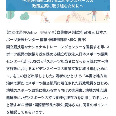
【自治体通信Online 寄稿記事】
自著書評（独立行政法人 日本ス
ポーツ振興センター 情報・国際部部長・和久 貴洋）
国立競技場やナショナルトレーニングセンターを運営する等、ス
ポーツ振興の旗振り役を務める独立行政法人日本スポーツ振興
センター（以下、JSC）が「スポーツ担当者になったら読む本～地
方行政におけるエビデンスベースの政策立案に取り組むために
～」 をこのほど出版しました。著者のひとりで、「本書は地方自
治体で新たにスポーツ担当部局に着任された行政職員をはじめ、
地域のスポーツ政策に携わる方々向けの実用書。地域の社会課
題解決に、ぜひスポーツの持つ多様な潜在力を活用してほしい」
と話すJSC 情報・国際部部長の和久 貴洋さんに同書のポイント
を解説してもらいます。