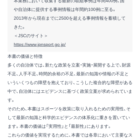
本業務において収集する最新の取組事例は年間400例、国
や自治体に提供する事例情報は年間約100例に至る。
2013年から現在までに2500を超える事例情報を蓄積して
きた。
＜JSCのサイト＞
https://www.jpnsport.go.jp/
本書の価値と特徴
多くの自治体では、新たな政策を立案・実施・展開する上で、財源
不足、人手不足、時間的余裕の不足、最新の知識や情報の不足と
いういくつもの障壁を抱えており、こうした複合的な障壁がある
中で、自治体にはエビデンスに基づく政策立案が求められていま
す。
そのため、本書はスポーツを政策に取り入れるための実用性、そ
して最新の知識と科学的エビデンスの体系化に重きを置いてい
ます。本書の価値は「実用性」と「最新性」にあります。
これらの価値を実現するために、本書では各章において主要なス