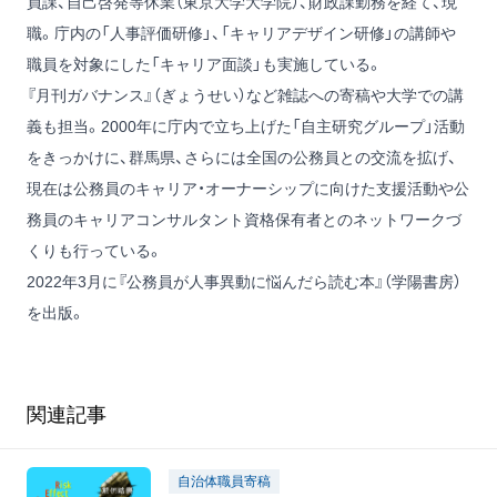
員課、自己啓発等休業（東京大学大学院）、財政課勤務を経て、現
職。庁内の「人事評価研修」、「キャリアデザイン研修」の講師や
職員を対象にした「キャリア面談」も実施している。
『月刊ガバナンス』（ぎょうせい）など雑誌への寄稿や大学での講
義も担当。2000年に庁内で立ち上げた「自主研究グループ」活動
をきっかけに、群馬県、さらには全国の公務員との交流を拡げ、
現在は公務員のキャリア・オーナーシップに向けた支援活動や公
務員のキャリアコンサルタント資格保有者とのネットワークづ
くりも行っている。
2022年3月に
『公務員が人事異動に悩んだら読む本』
（学陽書房）
を出版。
関連記事
自治体職員寄稿