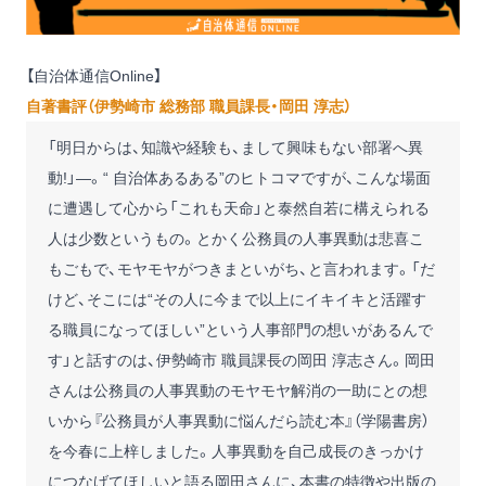
【自治体通信Online】
自著書評（伊勢崎市 総務部 職員課長・岡田 淳志）
「明日からは、知識や経験も、まして興味もない部署へ異
動!」―。“ 自治体あるある”のヒトコマですが、こんな場面
に遭遇して心から「これも天命」と泰然自若に構えられる
人は少数というもの。とかく公務員の人事異動は悲喜こ
もごもで、モヤモヤがつきまといがち、と言われます。「だ
けど、そこには“その人に今まで以上にイキイキと活躍す
る職員になってほしい”という人事部門の想いがあるんで
す」と話すのは、伊勢崎市 職員課長の岡田 淳志さん。岡田
さんは公務員の人事異動のモヤモヤ解消の一助にとの想
いから
『公務員が人事異動に悩んだら読む本』
（学陽書房）
を今春に上梓しました。人事異動を自己成長のきっかけ
につなげてほしいと語る岡田さんに、本書の特徴や出版の