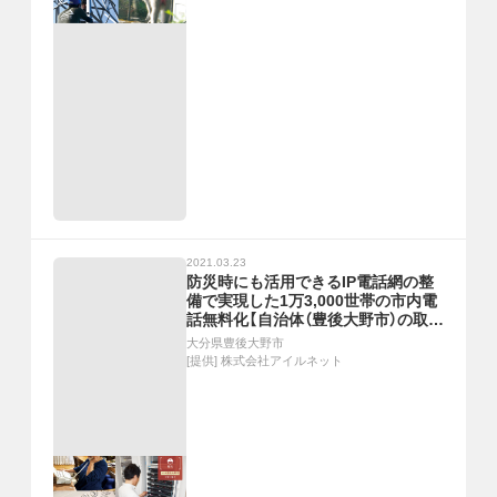
2021.03.23
防災時にも活用できるIP電話網の整
備で実現した1万3,000世帯の市内電
話無料化【自治体（豊後大野市）の取組
事例】
大分県豊後大野市
[提供]
株式会社アイルネット