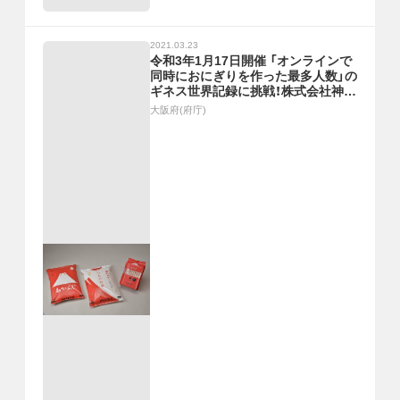
2021.03.23
令和3年1月17日開催 「オンラインで
同時におにぎりを作った最多人数」の
ギネス世界記録に挑戦！株式会社神明
ホールディングス「子どもたちにお米
大阪府(府庁)
の大切さを伝えるきっかけに」