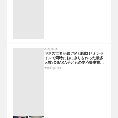
2021.03.23
ギネス世界記録（TM）達成！！「オンラ
インで同時におにぎりを作った最多
人数」OSAKA子どもの夢応援事業〜
第１回RICE FESTIVAL〜
大阪府(府庁)