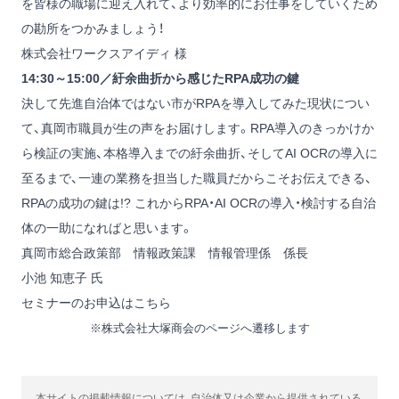
を皆様の職場に迎え入れて、より効率的にお仕事をしていくため
の勘所をつかみましょう！
株式会社ワークスアイディ 様
14:30～15:00／紆余曲折から感じたRPA成功の鍵
決して先進自治体ではない市がRPAを導入してみた現状につい
て、真岡市職員が生の声をお届けします。RPA導入のきっかけか
ら検証の実施、本格導入までの紆余曲折、そしてAI OCRの導入に
至るまで、一連の業務を担当した職員だからこそお伝えできる、
RPAの成功の鍵は!? これからRPA・AI OCRの導入・検討する自治
体の一助になればと思います。
真岡市総合政策部 情報政策課 情報管理係 係長
小池 知恵子 氏
セミナーのお申込はこちら
※株式会社大塚商会のページへ遷移します
本サイトの掲載情報については、自治体又は企業から提供されている