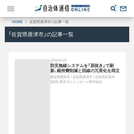
HOME
佐賀県唐津市の記事一覧
「
佐賀県唐津市
」の記事一覧
2026.04.28
防災無線システムを「居抜き」で刷
新、維持費削減と回線の冗長化を両立
愛知県豊田市
/
佐賀県唐津市
/
広島県広島市
[提供]
東京テレメッセージ株式会社