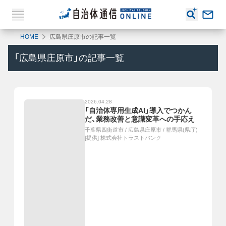
HOME
広島県庄原市の記事一覧
「
広島県庄原市
」の記事一覧
2026.04.28
「自治体専用生成AI」導入でつかん
だ、業務改善と意識変革への手応え
千葉県四街道市
/
広島県庄原市
/
群馬県(県庁)
[提供]
株式会社トラストバンク