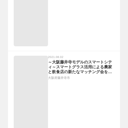
2021.08.02
～大阪藤井寺モデルのスマートシテ
ィ～スマートグラス活用による農家
と飲食店の新たなマッチング会を実
施しました！
大阪府藤井寺市