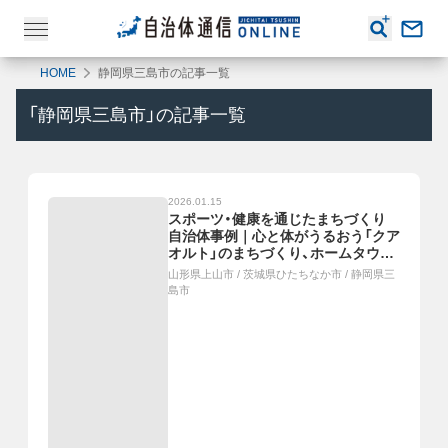
HOME
静岡県三島市の記事一覧
「
静岡県三島市
」の記事一覧
2026.01.15
スポーツ・健康を通じたまちづくり
自治体事例｜心と体がうるおう「クア
オルト」のまちづくり、ホームタウン
スポーツチームと多様な連携、「スポ
山形県上山市
/
茨城県ひたちなか市
/
静岡県三
ーツと健幸」ウェルビーイングプロジ
島市
ェクト