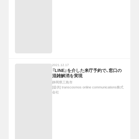
2021.12.17
『LINE』を介した来庁予約で、窓口の
混雑解消を実現
静岡県三島市
[提供]
transcosmos online communications株式
会社