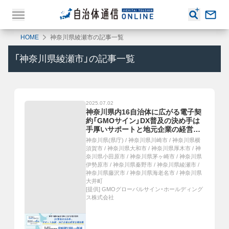
HOME
神奈川県綾瀬市の記事一覧
「
神奈川県綾瀬市
」の記事一覧
2025.07.02
神奈川県内16自治体に広がる電子契
約「GMOサイン」DX普及の決め手は
手厚いサポートと地元企業の経営支
援効果
神奈川県(県庁)
/
神奈川県川崎市
/
神奈川県横
須賀市
/
神奈川県大和市
/
神奈川県厚木市
/
神
奈川県小田原市
/
神奈川県茅ヶ崎市
/
神奈川県
伊勢原市
/
神奈川県秦野市
/
神奈川県綾瀬市
/
神奈川県藤沢市
/
神奈川県海老名市
/
神奈川県
大井町
[提供]
GMOグローバルサイン・ホールディング
ス株式会社