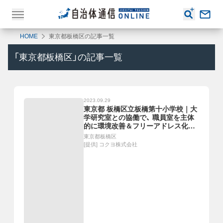
HOME
東京都板橋区の記事一覧
「
東京都板橋区
」の記事一覧
2023.09.29
東京都 板橋区立板橋第十小学校｜大
学研究室との協働で、 職員室を主体
的に環境改善＆フリーアドレス化を
実現！
東京都板橋区
[提供]
コクヨ株式会社