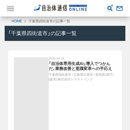
HOME
千葉県四街道市の記事一覧
「
千葉県四街道市
」の記事一覧
2026.04.28
「自治体専用生成AI」導入でつかん
だ、業務改善と意識変革への手応え
千葉県四街道市
/
広島県庄原市
/
群馬県(県庁)
[提供]
株式会社トラストバンク