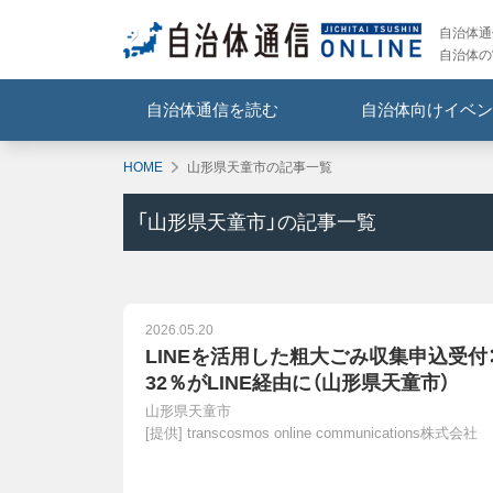
自治体通信
自治体の
自治体通信を読む
自治体向けイベン
HOME
山形県天童市の記事一覧
「
山形県天童市
」の記事一覧
2026.05.20
LINEを活用した粗大ごみ収集申込受付
32％がLINE経由に（山形県天童市）
山形県天童市
[提供]
transcosmos online communications株式会社