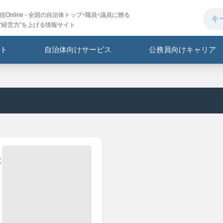
Online - 全国の自治体トップ・職員・議員に贈る
“経営力”を上げる情報サイト
ト
自治体向けサービス
公務員向けキャリア
：