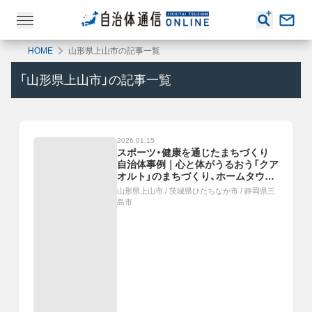
HOME
山形県上山市の記事一覧
「
山形県上山市
」の記事一覧
2026.01.15
スポーツ・健康を通じたまちづくり
自治体事例｜心と体がうるおう「クア
オルト」のまちづくり、ホームタウン
スポーツチームと多様な連携、「スポ
山形県上山市
/
茨城県ひたちなか市
/
静岡県三
ーツと健幸」ウェルビーイングプロジ
島市
ェクト