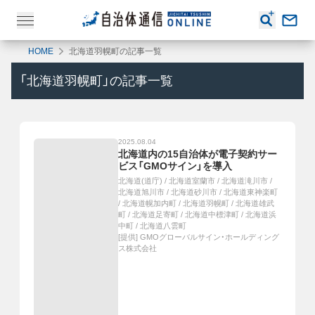
HOME
北海道羽幌町の記事一覧
「
北海道羽幌町
」の記事一覧
2025.08.04
北海道内の15自治体が電子契約サー
ビス「GMOサイン」を導入
北海道(道庁)
/
北海道室蘭市
/
北海道滝川市
/
北海道旭川市
/
北海道砂川市
/
北海道東神楽町
/
北海道幌加内町
/
北海道羽幌町
/
北海道雄武
町
/
北海道足寄町
/
北海道中標津町
/
北海道浜
中町
/
北海道八雲町
[提供]
GMOグローバルサイン・ホールディング
ス株式会社