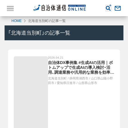
HOME
北海道当別町の記事一覧
「
北海道当別町
」の記事一覧
2026.04.21
自治体DX事例集 #生成AIの活用｜ボ
トムアップで生成AIの導入検討・活
用、調達業務や汎用的な業務を効率
化、LGWAN上で利用できる生成AIア
北海道当別町
/
静岡県湖西市
/
山口県山陽小野
プリを共同開発・本格運用、誰でもマ
田市
/
愛知県日進市
/
山形県山形市
クロコードが作成できるようになり
事務処理が効率化、生成AIと専門スタ
ッフで24時間相談「つながりよりそ
いチャット」