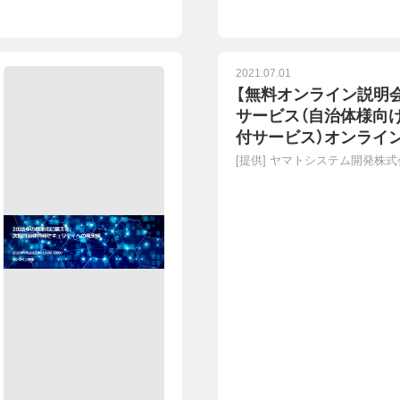
2021.07.01
【無料オンライン説明
サービス（自治体様向け
付サービス）オンライ
ます！ 2021年7月8日・
[提供]
ヤマトシステム開発株式
催