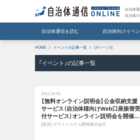
自治体通信
自治体の
自治体通信を読む
自治体向けイベン
HOME
イベントの記事一覧
19ページ目
「
イベント
」の記事一覧
2021.08.05
【無料オンライン説明会】公金収納支援
サービス（自治体様向けWeb口座振替
付サービス）オンライン説明会を開催し
ます！ 2021年8月24日・8月25日・8月27
[提供]
ヤマトシステム開発株式会社
日開催