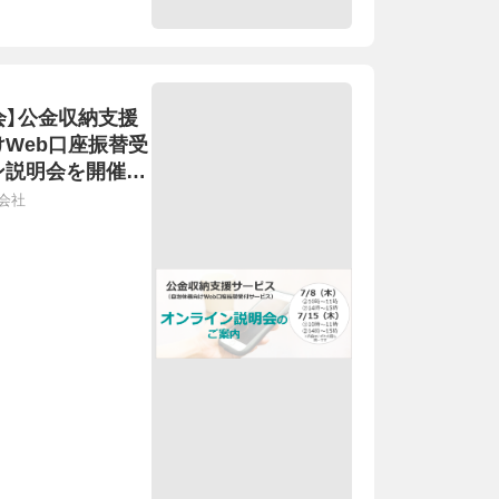
会】公金収納支援
Web口座振替受
ン説明会を開催し
2021年7月15日開
会社