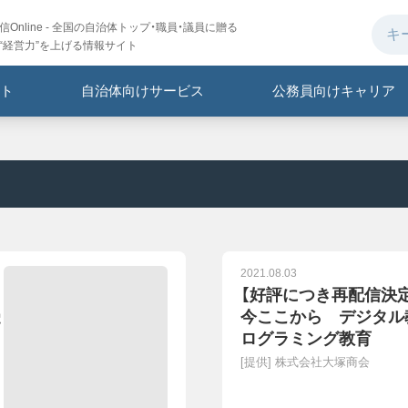
Online - 全国の自治体トップ・職員・議員に贈る
“経営力”を上げる情報サイト
ト
自治体向けサービス
公務員向けキャリア
2021.08.03
【好評につき再配信決定
受
今ここから デジタル教
ログラミング教育
[提供]
株式会社大塚商会