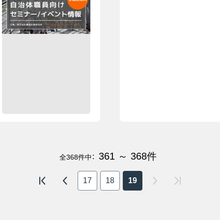
361 ～ 368
件
全
368
件中：
17
18
19