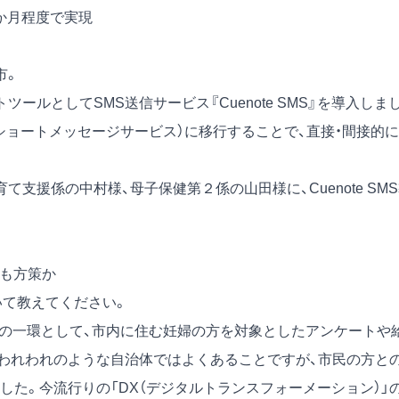
1か月程度で実現
市。
ールとしてSMS送信サービス『Cuenote SMS』を導入しま
ショートメッセージサービス）に移行することで、直接・間接的に
て支援係の中村様、母子保健第２係の山田様に、Cuenote SM
Sも方策か
いて教えてください。
政策の一環として、市内に住む妊婦の方を対象としたアンケートや
われわれのような自治体ではよくあることですが、市民の方と
た。今流行りの「DX（デジタルトランスフォーメーション）」