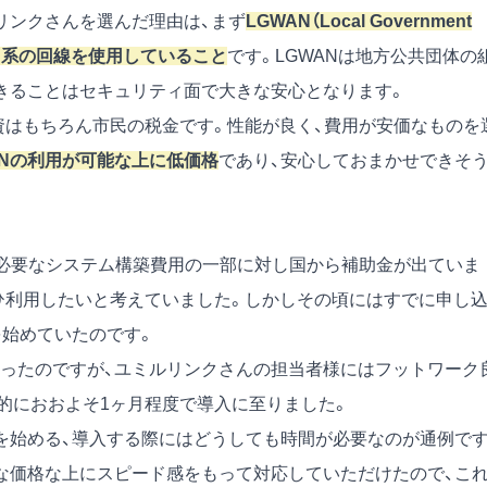
リンクさんを選んだ理由は、まず
LGWAN（Local Government
ワーク）系の回線を使用していること
です。LGWANは地方公共団体の
きることはセキュリティ面で大きな安心となります。
資はもちろん市民の税金です。性能が良く、費用が安価なものを
GWANの利用が可能な上に低価格
であり、安心しておまかせできそ
、必要なシステム構築費用の一部に対し国から補助金が出ていま
ひ利用したいと考えていました。しかしその頃にはすでに申し
を始めていたのです。
ったのですが、ユミルリンクさんの担当者様にはフットワーク
的におおよそ1ヶ月程度で導入に至りました。
を始める、導入する際にはどうしても時間が必要なのが通例で
な価格な上にスピード感をもって対応していただけたので、こ