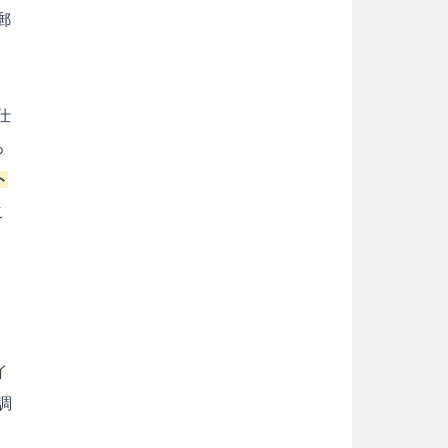
郵
仕
ろ
ト
こ
イ
調