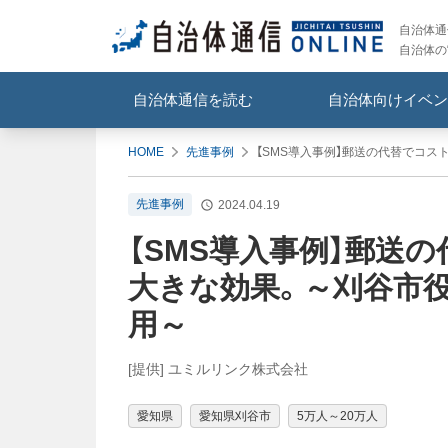
自治体通信
自治体の
自治体通信を読む
自治体向けイベン
HOME
先進事例
【SMS導入事例】郵送の代替でコス
先進事例
2024.04.19
【SMS導入事例】郵送
大きな効果。～刈谷市役
用～
[提供] ユミルリンク株式会社
愛知県
愛知県刈谷市
5万人～20万人