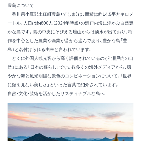
豊島について
香川県小豆郡土庄町豊島（てしま）は、面積は約14.5平方キロメ
ートル、人口は約800人（2024年時点）の瀬戸内海に浮かぶ自然豊
かな島です。島の中央にそびえる壇山からは湧水が出ており、稲
作を中心とした農業や漁業が昔から盛んであり、豊かな島「豊
島」と名付けられる由来と言われています。
とくに外国人観光客から高く評価されているのが「瀬戸内の自
然」にある「日本の暮らし」です。数多くの海外メディアから、穏
やかな海と風光明媚な景色のコンビネーションについて、「世界
に類を見ない美しさ」といった言葉で紹介されています。
自然・文化・芸術を活かしたサスティナブルな島へ