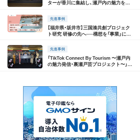
ターが香川に集結し、瀬戸内の魅力を
TikTokで世界に発信！「瀬戸内国際芸術祭
2025」に合わせて開催された「TikTok
先進事例
Connect By Tourism 〜瀬戸内の魅力発
【福井県・坂井市】三国湊共創プロジェク
信・裏瀬戸芸プロジェクト〜」開催レポー
ト研究 研修の先へ──構想を「事業」に変
ト（前編）
える共創が、いま動き出している
先進事例
「TikTok Connect By Tourism 〜瀬戸内
の魅力発信・裏瀬戸芸プロジェクト〜」開
催レポート