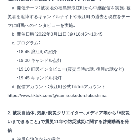
a. 開催テーマ：被災地の福島県浪江町から中継配信を実施、被
災者を追悼するキャンドルナイトや浪江町の過去と現在をテー
マに町民へのインタビューを実施。
b. 開催日時：2022年3月11日（金）18:45〜19:45
c. プログラム：
・18:45 浪江町の紹介
・19:00 キャンドル点灯
・19:10 町民インタビュー(震災当時の話、復興の話など)
・19:45 キャンドル消灯
d. 配信アカウント：浪江町公式TikTokアカウント
https://www.tiktok.com/@namie.ukedon.fukushima
2. 被災自治体、気象・防災クリエイター、メディア等から「#防災
いまできること」で震災11年や防災減災に関する啓発動画を発
信
a. 被災自治体からの発信