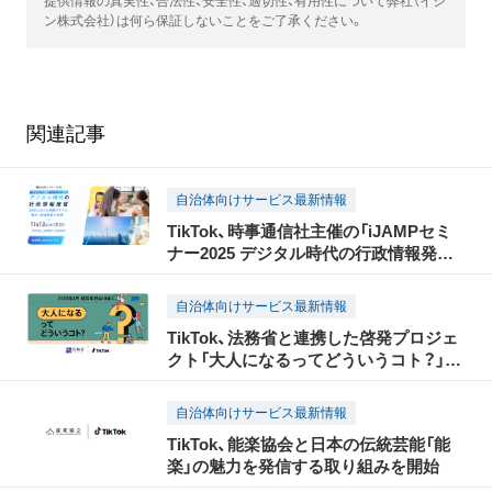
提供情報の真実性、合法性、安全性、適切性、有用性について弊社（イシ
ン株式会社）は何ら保証しないことをご了承ください。
関連記事
自治体向けサービス最新情報
TikTok、時事通信社主催の「iJAMPセミ
ナー2025 デジタル時代の行政情報発信」
に協賛。パブリックセクターをはじめ、
ショート動画クリエイターや、偽・誤情報
自治体向けサービス最新情報
に関する有識者の出演も決定
TikTok、法務省と連携した啓発プロジェ
クト「大人になるってどういうコト？」を
開始～来年4月1日の成年年齢引下げを見
据え、18歳から可能となるさまざまな社
自治体向けサービス最新情報
会参画への啓発を目的とした動画を公開
TikTok、能楽協会と日本の伝統芸能「能
～
楽」の魅力を発信する取り組みを開始