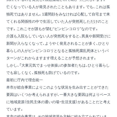
亡くなっている人が発見されたこともあります。でも、これは孤
独死ではありません。1週間顔をみなければ心配して自宅まで来
てくれる関係性の中で生活していた人が突然死しただけのこと
です。これこそが誰もが望む“ピンピンコロリ”なのです。
介護も入院もしていない人が突然死をすると、異臭や新聞受けに
新聞が入らなくなって、ようやく発見されることが多く、ひとり
暮らしの人がピンピンコロリとなると孤独死腐乱死体というパ
ターンがこれからますます増えることが予想されます。
しかし、「大東元気でまっせ体操」の参加者たちは、ひとり暮らし
でも寂しくなく、孤独死も防げているのです。
最初に庁内で理念統一
本市が総合事業によりこのような状況を生み出すことができた
要因はいくつか考えられますが、一番大きな要因は何よりベース
に地域資源（住民主体の通いの場・生活支援）があることだと考え
ています。
本市の総合事業は、その地域資源を主軸に組み立てられていま