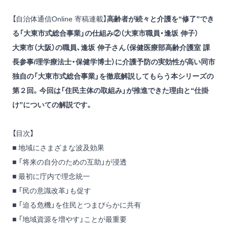
【自治体通信Online 寄稿連載】
高齢者が続々と介護を“修了”でき
る「大東市式総合事業」の仕組み②（大東市職員・逢坂 伸子）
大東市（大阪）の職員、逢坂 伸子さん（保健医療部高齢介護室 課
長参事/理学療法士・保健学博士）に介護予防の実効性が高い同市
独自の「大東市式総合事業」を徹底解説してもらう本シリーズの
第２回。今回は「住民主体の取組み」が推進できた理由と“仕掛
け”についての解説です。
【目次】
■ 地域にさまざまな波及効果
■ 「将来の自分のための互助」が浸透
■ 最初に庁内で理念統一
■ 「民の意識改革」も促す
■ 「迫る危機」を住民とつまびらかに共有
■ 「地域資源を増やす」ことが最重要