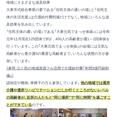
地域にさまざまな波及効果
大東市式総合事業の要である「住民主体の通いの場」と「住民主
体の生活支援」は介護給付費削減だけでなく、地域にいろんな波
及効果を生み出しています。
「住民主体の通いの場」である「大東元気でまっせ体操」には令和
元年11月現在125団体で約2，450人の高齢者が週1～2回体操を
行っています。この「大東元気でまっせ体操」の会場には元気な
高齢者から要介護5の重度な高齢者まで、いろんな状態の方が参
加しています。
（参照：公と民の地域資源フル活用で介護給付費「年間3億円超削
減」）
認知症や難病、車椅子の方も参加しています。
他の地域では通所
介護や通所リハビリテーションにしか行くところがないレベル
の高齢者が、近所の人たちと“同じ場所”で“同じ時間”を過ごすこ
とができている
のです。