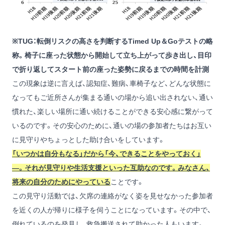
※TUG：転倒リスクの高さを判断するTimed Up＆Goテストの略
称。椅子に座った状態から開始して立ち上がって歩き出し、目印
で折り返してスタート前の座った姿勢に戻るまでの時間を計測
この現象は逆に言えば、認知症、難病、車椅子など、どんな状態に
なってもご近所さんが集まる通いの場から追い出されない、通い
慣れた、楽しい場所に通い続けることができる安心感に繋がって
いるのです。その安心のために、通いの場の参加者たちはお互い
に見守りやちょっとした助け合いをしています。
「いつかは自分もなる」だから「今、できることをやっておく」
―。それが見守りや生活支援といった互助なのです。みなさん、
将来の自分のためにやっている
ことです。
この見守り活動では、欠席の連絡がなく姿を見せなかった参加者
を近くの人が帰りに様子を伺うことになっています。その中で、
倒れているのを発見し、救急搬送されて助かった人もいます。