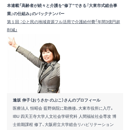
本連載「高齢者が続々と介護を“修了”できる『大東市式総合事
業』の仕組み」のバックナンバー
第１回 ：公と民の地域資源フル活用で介護給付費「年間3億円超
削減」
逢坂 伸子（おうさか のぶこ）さんのプロフィール
医療法人 恒昭会 藍野病院に勤務後、大東市役所に入庁。
IBU 四天王寺大学人文社会学研究科 人間福祉社会専攻 博
士前期課程 修了、大阪府立大学総合リハビリテーション